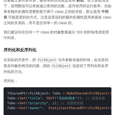
想要建立多对多关系，最简单的办法就是使用
数组
。在大多数情况
下，使用数组可以有效减少查询的次数，提升程序的运行效率。但如
果有额外的属性需要附着于两个 class 之间的关联，那么使用
中间
表
可能是更好的方式。注意这里说到的额外的属性是用来描述 class
之间的关系的，而不是任何单一的 class 的。
我们建议你在任何一个 class 的对象数量超出 100 的时候考虑使用
中间表。
序列化和反序列化
在实际的开发中，把
当作参数传递的时候，会涉及到
FLCObject
复杂对象的拷贝的问题，因此
也提供了序列化和反序
FLCObject
列化的方法。
序列化：
TSharedPtr
<
FLCObject
>
 ToDo 
=
MakeShared
<
FLCObject
>
(
"
ToDo
->
Set
(
"title"
,
TEXT
(
"马拉松报名"
)
)
;
// 设置名称
ToDo
->
Set
(
"priority"
,
2
)
;
// 设置优先级
ToDo
->
Set
(
"owner"
,
StaticCastSharedPtr
<
FLCObject
>
(
F