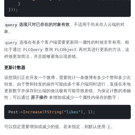
}
}
)
)
;
选项只对已存在的对象有效
，不适用于尚未存入云端的对
query
象。
选项在有多个客户端需要更新同一属性的时候非常有用。相
query
比于通过
查询
再对其进行更新的方法，这
FLCQuery
FLCObject
样做更加简洁，并且能够避免出现差错。
更新计数器
设想我们正在开发一个微博，需要统计一条微博有多少个赞和多少次
转发。由于赞和转发的操作可能由多个客户端同时进行，直接在本地
更新数字并保存到云端的做法极有可能导致差错。为保证计数的准确
性，可以通过
原子操作
来增加或减少一个属性内保存的数字：
Post
->
Increase
(
FString
(
"likes"
)
,
1
)
;
可以指定需要增加或减少的值。若未指定，则默认使用
。
1