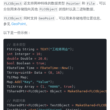
还支持两种特殊的数据类型
和
，可以
FLCObject
Pointer
File
分别用来存储指向其他
的指针以及二进制数据。
FLCObject
同时支持
，可以用来存储地理位置信息。
FLCObject
GeoPoint
参见
GeoPoint
。
以下是一些示例：
// 基本类型
FString String 
=
TEXT
(
"工程师周会"
)
;
int
 Interger 
=
10
;
double
 Double 
=
20.0
;
bool
 Boolean 
=
true
;
FDateTime Time 
=
FDateTime
::
Now
(
)
;
TArray
<
uint8
>
 Data 
=
{
8
,
16
}
;
TLCMap Map
;
Map
.
Add
(
"Key"
,
"Value"
)
;
TLCArray Array 
=
{
1
,
"HAHA"
,
true
}
;
TSharedPtr
<
FLCObject
>
 Object 
=
MakeShared
<
FLCObject
>
// 构建对象
TSharedPtr
<
FLCObject
>
 TestObject 
=
MakeShared
<
FLCObj
TestObject
->
Set
(
"testString"
,
 String
)
;