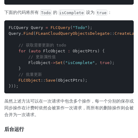
下面的代码将所有
的
设为
：
Todo
isComplete
true
FLCQuery Query 
=
FLCQuery
(
"Todo"
)
;
Query
.
Find
(
FLeanCloudQueryObjectsDelegate
::
CreateLam
// 获取需要更新的 todo
for
(
auto
 FlcObject 
:
 ObjectPtrs
)
{
// 更新属性值
        FlcObject
->
Set
(
"isComplete"
,
true
)
;
}
// 批量更新
FLCObject
::
Save
(
ObjectPtrs
)
;
}
)
)
;
虽然上述方法可以在一次请求中包含多个操作，每一个分别的保存或
同步操作在计费时依然会被算作一次请求，而所有的删除操作则会被
合并为一次请求。
后台运行