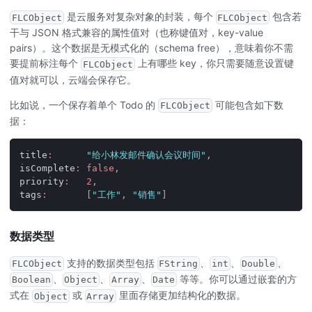
是云服务对复杂对象的封装，每个
包含若
FLCObject
FLCObject
干与 JSON 格式兼容的属性值对（也称键值对，key-value
pairs）。这个数据是无模式化的（schema free），意味着你不需
要提前标注每个
上有哪些 key，你只需要随意设置键
FLCObject
值对就可以，云端会保存它。
比如说，一个保存着单个 Todo 的
可能包含如下数
FLCObject
据：
title
:
"给小林发邮件确认会议时间"
,
isComplete
:
false
,
priority
:
2
,
tags
:
[
"工作"
,
"销售"
]
数据类型
支持的数据类型包括
、
、
、
FLCObject
FString
int
Double
、
、
、
等等。你可以通过嵌套的方
Boolean
Object
Array
Date
式在
或
里面存储更加结构化的数据。
Object
Array