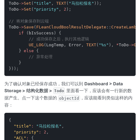
ToDo
->
Set
(
"title"
,
TEXT
(
"马拉松报名"
)
)
;
ToDo
->
Set
(
"priority"
,
2
)
;
// 将对象保存到云端
ToDo
->
Save
(
FLeanCloudBoolResultDelegate
::
CreateLambd
if
(
bIsSuccess
)
{
// 成功保存之后，执行其他逻辑
UE_LOG
(
LogTemp
,
 Error
,
TEXT
(
"%s"
)
,
*
ToDo
->
Ge
}
else
{
// 异常处理
}
}
)
)
;
为了确认对象已经保存成功，我们可以到
Dashboard > Data
Storage
> 结构化数据 >
里面看一下，应该会有一行新的数
Todo
据产生。点一下这个数据的
，应该能看到类似这样的内
objectId
容：
{
"title"
:
"马拉松报名"
,
"priority"
:
2
,
"ACL"
:
{