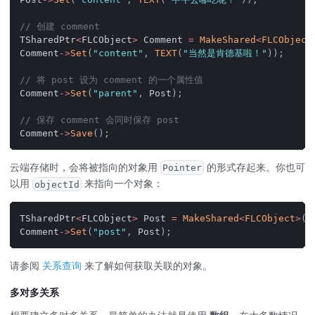
// 创建 comment
TSharedPtr
<
FLCObject
>
 Comment 
=
MakeShared
<
FLCObject
Comment
->
Set
(
"content"
,
TEXT
(
"当然是肯德基啦！"
)
)
;
// 将 post 设为 comment 的一个属性值
Comment
->
Set
(
"parent"
,
 Post
)
;
// 保存 comment 会同时保存 post
Comment
->
Save
(
)
;
云端存储时，会将被指向的对象用
的形式存起来。你也可
Pointer
以用
来指向一个对象：
objectId
TSharedPtr
<
FLCObject
>
 Post 
=
MakeShared
<
FLCObject
>
(
"
Comment
->
Set
(
"post"
,
 Post
)
;
请参阅
关系查询
来了解如何获取关联的对象。
多对多关系