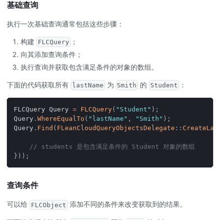
基础查询
执行一次基础查询通常包括这些步骤：
构建
；
FLCQuery
向其添加查询条件；
执行查询并获取包含满足条件的对象的数组。
下面的代码获取所有
为
的
：
lastName
Smith
Student
FLCQuery Query 
=
FLCQuery
(
"Student"
)
;
Query
.
WhereEqualTo
(
"lastName"
,
"Smith"
)
;
Query
.
Find
(
FLeanCloudQueryObjectsDelegate
::
CreateLam
// students 是包含满足条件的 Student 对象的数组
}
)
)
;
查询条件
可以给
添加不同的条件来改变获取到的结果。
FLCObject