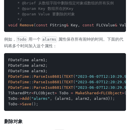
    * @brief 从数组字段中删除指定对象或数组的所有实例
    * @param Key 数组所在的Key
    * @param Value 要删除的对象
    */
void
Remove
(
const
 FString
&
 Key
,
const
 FLCValue
&
 Valu
例如，
用一个
属性保存所有闹钟的时间。下面的代
Todo
alarms
码将多个时间加入这个属性：
FDateTime alarm1
;
FDateTime alarm2
;
FDateTime alarm3
;
FDateTime
::
ParseIso8601
(
TEXT
(
"2023-06-07T12:10:29.90
FDateTime
::
ParseIso8601
(
TEXT
(
"2023-06-07T12:20:29.90
FDateTime
::
ParseIso8601
(
TEXT
(
"2023-06-07T12:30:29.90
TSharedPtr
<
FLCObject
>
 ToDo 
=
MakeShared
<
FLCObject
>
(
"
ToDo
->
Add
(
"alarms"
,
{
alarm1
,
 alarm2
,
 alarm3
}
)
;
ToDo
->
Save
(
)
;
删除对象