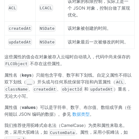
该对象的权限控制，实际上是一
个 JSON 对象，控制台做了展现
ACL
LCACL
优化。
该对象被创建的时间。
createdAt
NSDate
该对象最后一次被修改的时间。
updatedAt
NSDate
这些属性的值会在对象被存入云端时自动填入，代码中尚未保存的
不存在这些属性。
FLCObject
属性名（
keys
）只能包含字母、数字和下划线。自定义属性不得以
双下划线（
）开头或与任何系统保留字段和内置属性（
、
__
ACL
、
、
和
）重名，
className
createdAt
objectId
updatedAt
无论大小写。
属性值（
values
）可以是字符串、数字、布尔值、数组或字典（任
何能以 JSON 编码的数据）。参见
数据类型
。
我们推荐使用驼峰式命名法（CamelCase）为类和属性来取名。
类，采用大驼峰法，如
。属性，采用小驼峰法，如
CustomData