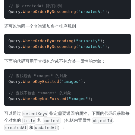
// 按 createdAt 降序排列
Query
.
WhereOrderByDescending
(
"createdAt"
)
;
还可以为同一个查询添加多个排序规则：
Query
.
WhereOrderByAscending
(
"priority"
)
;
Query
.
WhereOrderByDescending
(
"createdAt"
)
;
下面的代码可用于查找包含或不包含某一属性的对象：
// 查找包含 "images" 的对象
Query
.
WhereKeyExisted
(
"images"
)
;
// 查找不包含 "images" 的对象
Query
.
WhereKeyNotExisted
(
"images"
)
;
可以通过
指定需要返回的属性。下面的代码只获取每
selectKeys
个对象的
和
（包括内置属性
、
title
content
objectId
和
）：
createdAt
updatedAt