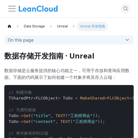
Data Storage
Unreal
Unreal 开发指南
On this page
数据存储开发指南 · Unreal
数据存储是云服务提供的核心功能之一，可用于存放和查询应用数
据。下面的代码展示了如何创建一个对象并将其存入云端：
// 构建对象
TSharedPtr
<
FLCObject
>
 ToDo 
=
MakeShared
<
FLCObject
>
(
"
// 为属性赋值
ToDo
->
Set
(
"title"
,
TEXT
(
"工程师周会"
)
)
;
ToDo
->
Set
(
"content"
,
TEXT
(
"工程师周会"
)
)
;
// 将对象保存到云端