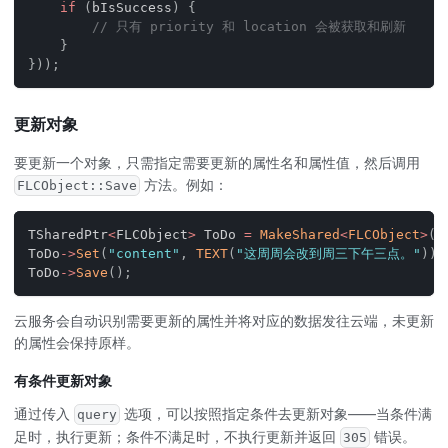
if
(
bIsSuccess
)
{
// 只有 priority 和 location 会被获取和刷新
}
}
)
)
;
更新对象
要更新一个对象，只需指定需要更新的属性名和属性值，然后调用
方法。例如：
FLCObject::Save
TSharedPtr
<
FLCObject
>
 ToDo 
=
MakeShared
<
FLCObject
>
(
"
ToDo
->
Set
(
"content"
,
TEXT
(
"这周周会改到周三下午三点。"
)
)
;
ToDo
->
Save
(
)
;
云服务会自动识别需要更新的属性并将对应的数据发往云端，未更新
的属性会保持原样。
有条件更新对象
通过传入
选项，可以按照指定条件去更新对象——当条件满
query
足时，执行更新；条件不满足时，不执行更新并返回
错误。
305