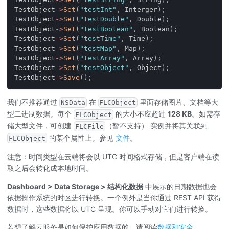
TestObject
->
Set
(
"testInt"
,
 Interger
)
;
TestObject
->
Set
(
"testDouble"
,
 Double
)
;
TestObject
->
Set
(
"testBoolean"
,
 Boolean
)
;
TestObject
->
Set
(
"testTime"
,
 Time
)
;
TestObject
->
Set
(
"testMap"
,
 Map
)
;
TestObject
->
Set
(
"testArray"
,
 Array
)
;
TestObject
->
Set
(
"testObject"
,
 Object
)
;
TestObject
->
Save
(
)
;
我们不推荐通过
在
里面存储图片、文档等大
NSData
FLCObject
型二进制数据。每个
的大小不应超过
128 KB
。如需存
FLCObject
储大型文件，可创建
（暂不支持） 实例并将其关联到
FLCFile
的某个属性上。参见
文件
。
FLCObject
注意：时间类型在云端将会以 UTC 时间格式存储，但是客户端在读
取之后会转化成本地时间。
Dashboard > Data Storage
> 结构化数据
中展示的日期数据也会
依据操作系统的时区进行转换。一个例外是当你通过 REST API 获得
数据时，这些数据将以 UTC 呈现。你可以手动对它们进行转换。
若想了解云服务是如何保护应用数据的，请阅读
数据和安全
。