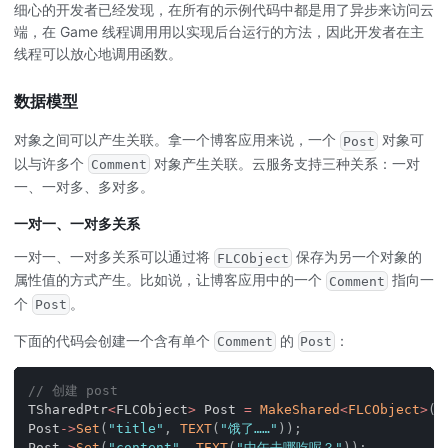
细心的开发者已经发现，在所有的示例代码中都是用了异步来访问云
端，在 Game 线程调用用以实现后台运行的方法，因此开发者在主
线程可以放心地调用函数。
数据模型
对象之间可以产生关联。拿一个博客应用来说，一个
对象可
Post
以与许多个
对象产生关联。云服务支持三种关系：一对
Comment
一、一对多、多对多。
一对一、一对多关系
一对一、一对多关系可以通过将
保存为另一个对象的
FLCObject
属性值的方式产生。比如说，让博客应用中的一个
指向一
Comment
个
。
Post
下面的代码会创建一个含有单个
的
：
Comment
Post
// 创建 post
TSharedPtr
<
FLCObject
>
 Post 
=
MakeShared
<
FLCObject
>
(
"
Post
->
Set
(
"title"
,
TEXT
(
"饿了……"
)
)
;
Post
->
Set
(
"content"
,
TEXT
(
"中午去哪吃呢？"
)
)
;