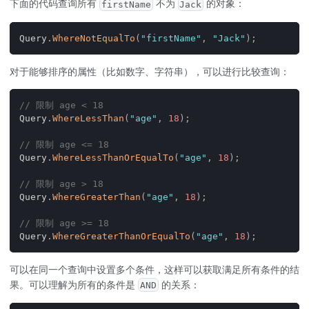
下面的代码查询所有
不为
的对象：
firstName
Jack
Query
.
WhereNotEqualTo
(
"firstName"
,
"Jack"
)
;
对于能够排序的属性（比如数字、字符串），可以进行比较查询：
// 限制 age < 18
Query
.
WhereLessThan
(
"age"
,
18
)
;
// 限制 age <= 18
Query
.
WhereLessThanOrEqualTo
(
"age"
,
18
)
;
// 限制 age > 18
Query
.
WhereGreaterThan
(
"age"
,
18
)
;
// 限制 age >= 18
Query
.
WhereGreaterThanOrEqualTo
(
"age"
,
18
)
;
可以在同一个查询中设置多个条件，这样可以获取满足所有条件的结
果。可以理解为所有的条件是
的关系：
AND