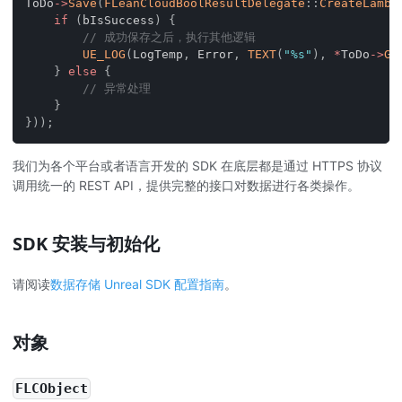
ToDo
->
Save
(
FLeanCloudBoolResultDelegate
::
CreateLambd
if
(
bIsSuccess
)
{
// 成功保存之后，执行其他逻辑
UE_LOG
(
LogTemp
,
 Error
,
TEXT
(
"%s"
)
,
*
ToDo
->
Ge
}
else
{
// 异常处理
}
}
)
)
;
我们为各个平台或者语言开发的 SDK 在底层都是通过 HTTPS 协议
调用统一的 REST API，提供完整的接口对数据进行各类操作。
SDK 安装与初始化
请阅读
数据存储 Unreal SDK 配置指南
。
对象
FLCObject