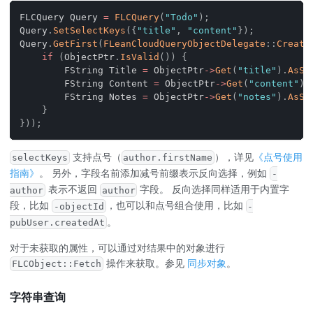
FLCQuery Query 
=
FLCQuery
(
"Todo"
)
;
Query
.
SetSelectKeys
(
{
"title"
,
"content"
}
)
;
Query
.
GetFirst
(
FLeanCloudQueryObjectDelegate
::
Create
if
(
ObjectPtr
.
IsValid
(
)
)
{
        FString Title 
=
 ObjectPtr
->
Get
(
"title"
)
.
AsSt
        FString Content 
=
 ObjectPtr
->
Get
(
"content"
)
.
        FString Notes 
=
 ObjectPtr
->
Get
(
"notes"
)
.
AsSt
}
}
)
)
;
支持点号（
），详见
《点号使用
selectKeys
author.firstName
指南》
。 另外，字段名前添加减号前缀表示反向选择，例如
-
表示不返回
字段。 反向选择同样适用于内置字
author
author
段，比如
，也可以和点号组合使用，比如
-objectId
-
。
pubUser.createdAt
对于未获取的属性，可以通过对结果中的对象进行
操作来获取。参见
同步对象
。
FLCObject::Fetch
字符串查询