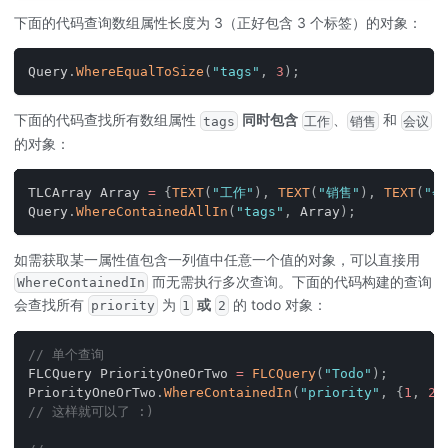
下面的代码查询数组属性长度为 3（正好包含 3 个标签）的对象：
Query
.
WhereEqualToSize
(
"tags"
,
3
)
;
下面的代码查找所有数组属性
同时包含
、
和
tags
工作
销售
会议
的对象：
TLCArray Array 
=
{
TEXT
(
"工作"
)
,
TEXT
(
"销售"
)
,
TEXT
(
"会
Query
.
WhereContainedAllIn
(
"tags"
,
 Array
)
;
如需获取某一属性值包含一列值中任意一个值的对象，可以直接用
而无需执行多次查询。下面的代码构建的查询
WhereContainedIn
会查找所有
为
或
的 todo 对象：
priority
1
2
// 单个查询
FLCQuery PriorityOneOrTwo 
=
FLCQuery
(
"Todo"
)
;
PriorityOneOrTwo
.
WhereContainedIn
(
"priority"
,
{
1
,
2
}
// 这样就可以了 :)