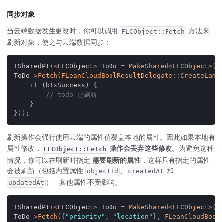
同步对象
当云端数据发生更改时，你可以调用
方法来
FLCObject::Fetch
刷新对象，使之与云端数据同步：
TSharedPtr
<
FLCObject
>
 ToDo 
=
MakeShared
<
FLCObject
>
(
"
ToDo
->
Fetch
(
FLeanCloudBoolResultDelegate
::
CreateLamb
if
(
bIsSuccess
)
{
// todo 已刷新
}
}
)
)
;
刷新操作会强行使用云端的属性值覆盖本地的属性。因此如果本地有
属性修改，
操作会丢弃这些修改
。为避免这种
FLCObject::Fetch
情况，你可以在刷新时指定
需要刷新的属性
，这样只有指定的属性
会被刷新（包括内置属性
、
和
objectId
createdAt
），其他属性不受影响。
updatedAt
TSharedPtr
<
FLCObject
>
 ToDo 
=
MakeShared
<
FLCObject
>
(
"
ToDo
->
Fetch
(
{
"priority"
,
"location"
}
,
FLeanCloudBool