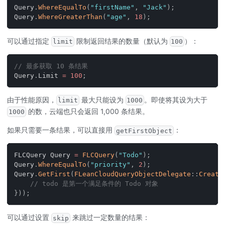
Query
.
WhereEqualTo
(
"firstName"
,
"Jack"
)
;
Query
.
WhereGreaterThan
(
"age"
,
18
)
;
可以通过指定
限制返回结果的数量（默认为
）：
limit
100
// 最多获取 10 条结果
Query
.
Limit 
=
100
;
由于性能原因，
最大只能设为
。即使将其设为大于
limit
1000
的数，云端也只会返回 1,000 条结果。
1000
如果只需要一条结果，可以直接用
：
getFirstObject
FLCQuery Query 
=
FLCQuery
(
"Todo"
)
;
Query
.
WhereEqualTo
(
"priority"
,
2
)
;
Query
.
GetFirst
(
FLeanCloudQueryObjectDelegate
::
Create
// todo 是第一个满足条件的 Todo 对象
}
)
)
;
可以通过设置
来跳过一定数量的结果：
skip