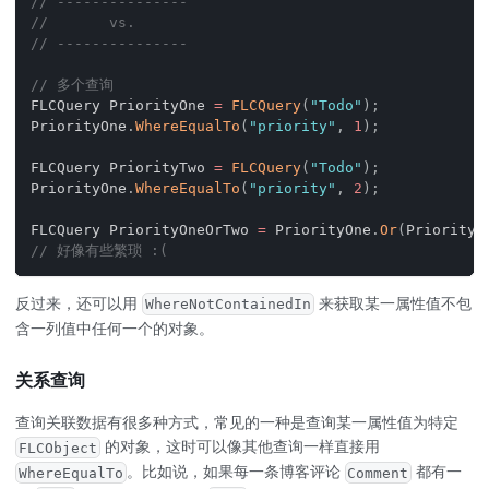
// ---------------
//       vs.
// ---------------
// 多个查询
FLCQuery PriorityOne 
=
FLCQuery
(
"Todo"
)
;
PriorityOne
.
WhereEqualTo
(
"priority"
,
1
)
;
FLCQuery PriorityTwo 
=
FLCQuery
(
"Todo"
)
;
PriorityOne
.
WhereEqualTo
(
"priority"
,
2
)
;
FLCQuery PriorityOneOrTwo 
=
 PriorityOne
.
Or
(
PriorityT
// 好像有些繁琐 :(
反过来，还可以用
来获取某一属性值不包
WhereNotContainedIn
含一列值中任何一个的对象。
关系查询
查询关联数据有很多种方式，常见的一种是查询某一属性值为特定
的对象，这时可以像其他查询一样直接用
FLCObject
。比如说，如果每一条博客评论
都有一
WhereEqualTo
Comment