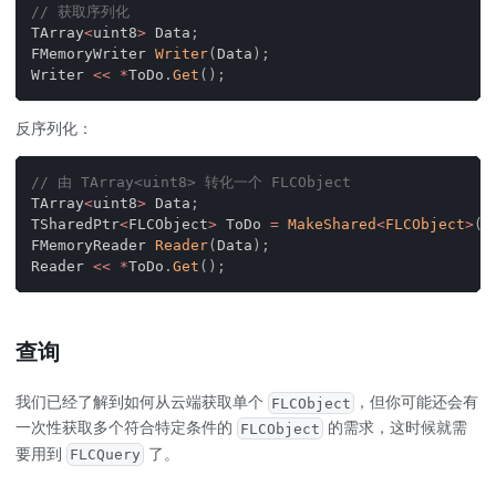
// 获取序列化
TArray
<
uint8
>
 Data
;
FMemoryWriter 
Writer
(
Data
)
;
Writer 
<<
*
ToDo
.
Get
(
)
;
反序列化：
// 由 TArray<uint8> 转化一个 FLCObject
TArray
<
uint8
>
 Data
;
TSharedPtr
<
FLCObject
>
 ToDo 
=
MakeShared
<
FLCObject
>
(
"
FMemoryReader 
Reader
(
Data
)
;
Reader 
<<
*
ToDo
.
Get
(
)
;
查询
我们已经了解到如何从云端获取单个
，但你可能还会有
FLCObject
一次性获取多个符合特定条件的
的需求，这时候就需
FLCObject
要用到
了。
FLCQuery