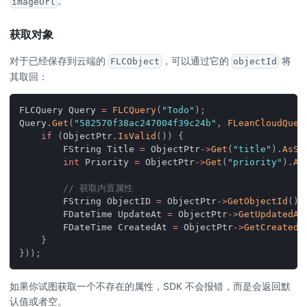
。
imageUrl
获取对象
对于已经保存到云端的
，可以通过它的
将
FLCObject
objectId
其取回：
FLCQuery Query 
=
FLCQuery
(
"Todo"
)
;
Query
.
Get
(
"582570f38ac247004f39c24b"
,
FLeanCloudQuer
if
(
ObjectPtr
.
IsValid
(
)
)
{
        FString Title 
=
 ObjectPtr
->
Get
(
"title"
)
.
AsSt
int
 Priority 
=
 ObjectPtr
->
Get
(
"priority"
)
.
As
// 获取内置属性
        FString ObjectID 
=
 ObjectPtr
->
GetObjectId
(
)
;
        FDateTime UpdateAt 
=
 ObjectPtr
->
GetUpdatedAt
        FDateTime CreatedAt 
=
 ObjectPtr
->
GetCreatedA
}
}
)
)
;
如果你试图获取一个不存在的属性，SDK 不会报错，而是会返回默
认值或者空。