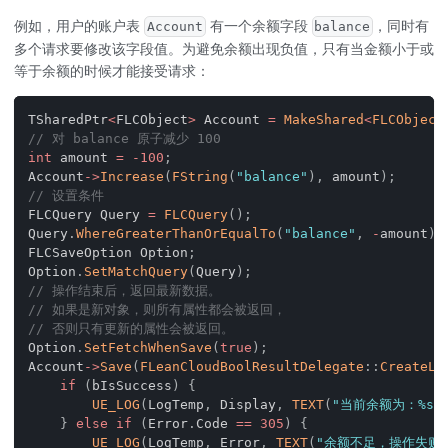
例如，用户的账户表
有一个余额字段
，同时有
Account
balance
多个请求要修改该字段值。为避免余额出现负值，只有当金额小于或
等于余额的时候才能接受请求：
TSharedPtr
<
FLCObject
>
 Account 
=
MakeShared
<
FLCObject
// 对 balance 原子减少 100
int
 amount 
=
-
100
;
Account
->
Increase
(
FString
(
"balance"
)
,
 amount
)
;
// 设置条件
FLCQuery Query 
=
FLCQuery
(
)
;
Query
.
WhereGreaterThanOrEqualTo
(
"balance"
,
-
amount
)
;
FLCSaveOption Option
;
Option
.
SetMatchQuery
(
Query
)
;
// 操作结束后，返回最新数据。
// 如果是新对象，则所有属性都会被返回，
// 否则只有更新的属性会被返回。
Option
.
SetFetchWhenSave
(
true
)
;
Account
->
Save
(
FLeanCloudBoolResultDelegate
::
CreateLa
if
(
bIsSuccess
)
{
UE_LOG
(
LogTemp
,
 Display
,
TEXT
(
"当前余额为：%s"
}
else
if
(
Error
.
Code 
==
305
)
{
UE_LOG
(
LogTemp
,
 Error
,
TEXT
(
"余额不足，操作失败