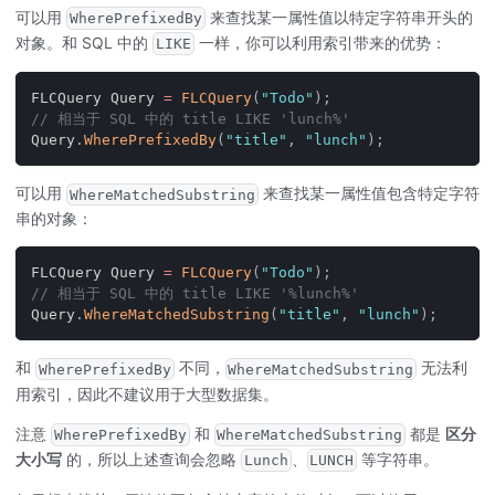
可以用
来查找某一属性值以特定字符串开头的
WherePrefixedBy
对象。和 SQL 中的
一样，你可以利用索引带来的优势：
LIKE
FLCQuery Query 
=
FLCQuery
(
"Todo"
)
;
// 相当于 SQL 中的 title LIKE 'lunch%'
Query
.
WherePrefixedBy
(
"title"
,
"lunch"
)
;
可以用
来查找某一属性值包含特定字符
WhereMatchedSubstring
串的对象：
FLCQuery Query 
=
FLCQuery
(
"Todo"
)
;
// 相当于 SQL 中的 title LIKE '%lunch%'
Query
.
WhereMatchedSubstring
(
"title"
,
"lunch"
)
;
和
不同，
无法利
WherePrefixedBy
WhereMatchedSubstring
用索引，因此不建议用于大型数据集。
注意
和
都是
区分
WherePrefixedBy
WhereMatchedSubstring
大小写
的，所以上述查询会忽略
、
等字符串。
Lunch
LUNCH