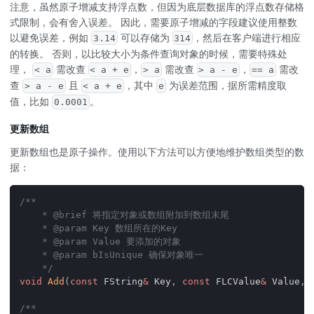
注意，虽然原子增减支持浮点数，但因为底层数据库的浮点数存储格
式限制，会有舍入误差。 因此，需要原子增减的字段建议使用整数
以避免误差，例如
可以存储为
，然后在客户端进行相应
3.14
314
的转换。 否则，以比较大小为条件查询对象的时候，需要特殊处
理，
需改查
，
需改查
，
需改
< a
< a + e
> a
> a - e
== a
查
且
，其中
为误差范围，据所需精度取
> a - e
< a + e
e
值，比如
。
0.0001
更新数组
更新数组也是原子操作。使用以下方法可以方便地维护数组类型的数
据：
/**
    * @brief 将指定对象或数组附加到数组末尾
    * @param Key 数组所在的Key
    * @param Value 要添加的对象
    * @param bIsUnique 确保对象唯一
    */
void
Add
(
const
 FString
&
 Key
,
const
 FLCValue
&
 Value
,
/**