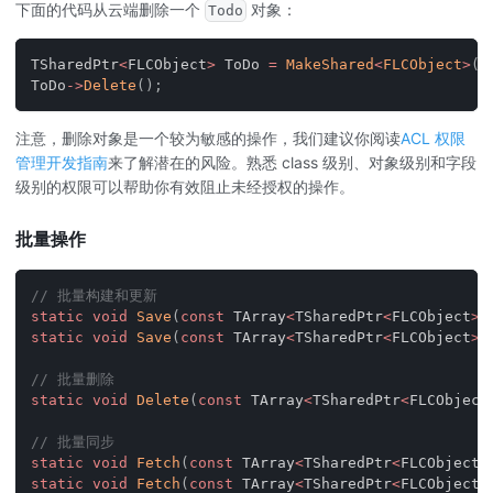
下面的代码从云端删除一个
对象：
Todo
TSharedPtr
<
FLCObject
>
 ToDo 
=
MakeShared
<
FLCObject
>
(
"
ToDo
->
Delete
(
)
;
注意，删除对象是一个较为敏感的操作，我们建议你阅读
ACL 权限
管理开发指南
来了解潜在的风险。熟悉 class 级别、对象级别和字段
级别的权限可以帮助你有效阻止未经授权的操作。
批量操作
// 批量构建和更新
static
void
Save
(
const
 TArray
<
TSharedPtr
<
FLCObject
>>
static
void
Save
(
const
 TArray
<
TSharedPtr
<
FLCObject
>>
// 批量删除
static
void
Delete
(
const
 TArray
<
TSharedPtr
<
FLCObject
// 批量同步
static
void
Fetch
(
const
 TArray
<
TSharedPtr
<
FLCObject
>
static
void
Fetch
(
const
 TArray
<
TSharedPtr
<
FLCObject
>