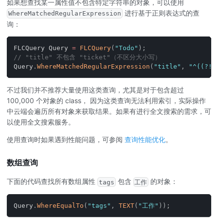
如果想查找某一属性值不包含特定字符串的对象，可以使用
进行基于正则表达式的查
WhereMatchedRegularExpression
询：
FLCQuery Query 
=
FLCQuery
(
"Todo"
)
;
// "title" 不包含 "ticket"（不区分大小写）
Query
.
WhereMatchedRegularExpression
(
"title"
,
"^((?!t
不过我们并不推荐大量使用这类查询，尤其是对于包含超过
100,000 个对象的 class， 因为这类查询无法利用索引，实际操作
中云端会遍历所有对象来获取结果。如果有进行全文搜索的需求，可
以使用全文搜索服务。
使用查询时如果遇到性能问题，可参阅
查询性能优化
。
数组查询
下面的代码查找所有数组属性
包含
的对象：
tags
工作
Query
.
WhereEqualTo
(
"tags"
,
TEXT
(
"工作"
)
)
;