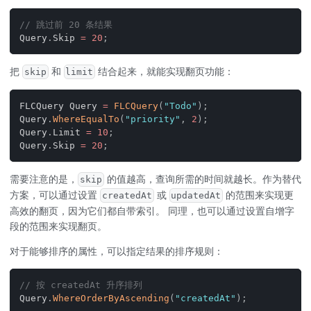
// 跳过前 20 条结果
Query
.
Skip 
=
20
;
把
和
结合起来，就能实现翻页功能：
skip
limit
FLCQuery Query 
=
FLCQuery
(
"Todo"
)
;
Query
.
WhereEqualTo
(
"priority"
,
2
)
;
Query
.
Limit 
=
10
;
Query
.
Skip 
=
20
;
需要注意的是，
的值越高，查询所需的时间就越长。作为替代
skip
方案，可以通过设置
或
的范围来实现更
createdAt
updatedAt
高效的翻页，因为它们都自带索引。 同理，也可以通过设置自增字
段的范围来实现翻页。
对于能够排序的属性，可以指定结果的排序规则：
// 按 createdAt 升序排列
Query
.
WhereOrderByAscending
(
"createdAt"
)
;