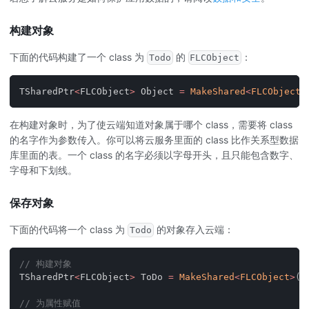
构建对象
下面的代码构建了一个 class 为
的
：
Todo
FLCObject
TSharedPtr
<
FLCObject
>
 Object 
=
MakeShared
<
FLCObject
>
在构建对象时，为了使云端知道对象属于哪个 class，需要将 class
的名字作为参数传入。你可以将云服务里面的 class 比作关系型数据
库里面的表。一个 class 的名字必须以字母开头，且只能包含数字、
字母和下划线。
保存对象
下面的代码将一个 class 为
的对象存入云端：
Todo
// 构建对象
TSharedPtr
<
FLCObject
>
 ToDo 
=
MakeShared
<
FLCObject
>
(
"
// 为属性赋值