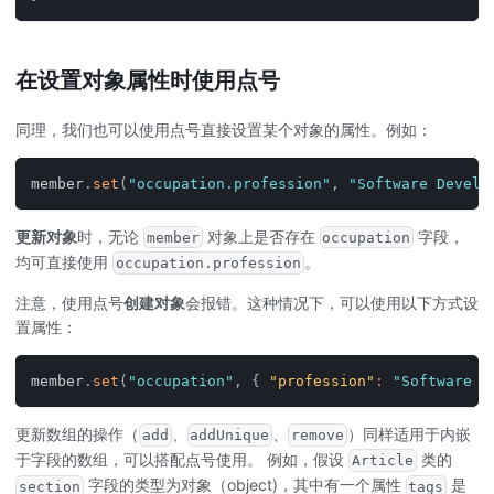
在设置对象属性时使用点号
同理，我们也可以使用点号直接设置某个对象的属性。例如：
member
.
set
(
"occupation.profession"
,
"Software Develo
更新对象
时，无论
对象上是否存在
字段，
member
occupation
均可直接使用
。
occupation.profession
注意，使用点号
创建对象
会报错。这种情况下，可以使用以下方式设
置属性：
member
.
set
(
"occupation"
,
{
"profession"
:
"Software D
更新数组的操作（
、
、
）同样适用于内嵌
add
addUnique
remove
于字段的数组，可以搭配点号使用。 例如，假设
类的
Article
字段的类型为对象（object)，其中有一个属性
是
section
tags