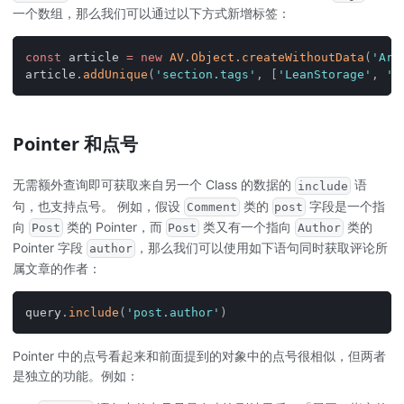
一个数组，那么我们可以通过以下方式新增标签：
const
 article 
=
new
AV
.
Object
.
createWithoutData
(
'Art
article
.
addUnique
(
'section.tags'
,
[
'LeanStorage'
,
'J
Pointer 和点号
无需额外查询即可获取来自另一个 Class 的数据的
语
include
句，也支持点号。 例如，假设
类的
字段是一个指
Comment
post
向
类的 Pointer，而
类又有一个指向
类的
Post
Post
Author
Pointer 字段
，那么我们可以使用如下语句同时获取评论所
author
属文章的作者：
query
.
include
(
'post.author'
)
Pointer 中的点号看起来和前面提到的对象中的点号很相似，但两者
是独立的功能。例如：