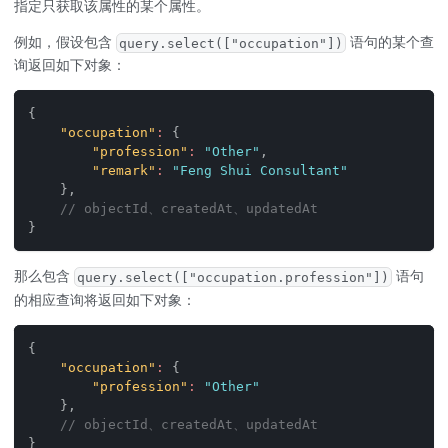
指定只获取该属性的某个属性。
例如，假设包含
语句的某个查
query.select(["occupation"])
询返回如下对象：
{
"occupation"
:
{
"profession"
:
"Other"
,
"remark"
:
"Feng Shui Consultant"
}
,
// objectId、createdAt、updatedAt
}
那么包含
语句
query.select(["occupation.profession"])
的相应查询将返回如下对象：
{
"occupation"
:
{
"profession"
:
"Other"
}
,
// objectId、createdAt、updatedAt
}