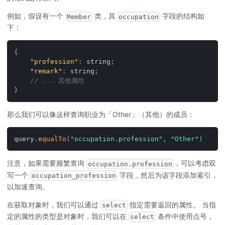
例如，假设有一个
类，其
字段的结构如
Member
occupation
下：
{
"profession"
:
string
;
"remark"
:
string
;
// ... 其他属性
}
那么我们可以像这样查询职业为「Other」（其他）的成员：
query
.
equalTo
(
"occupation.profession"
,
"Other"
)
注意，如果需要频繁查询
，可以考虑双
occupation.profession
写一个
字段，然后为该字段添加索引，
occupation_profession
以加速查询。
在获取对象时，我们可以通过
指定需要返回的属性。 当指
select
定的属性的类型是对象时，我们可以在
条件中使用点号，
select