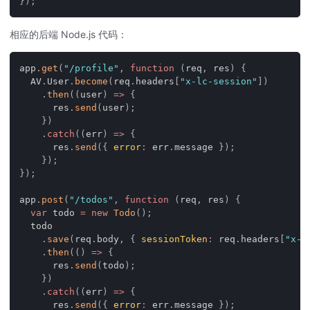
}
)
;
相应的后端 Node.js 代码：
app
.
get
(
"/profile"
,
function
(
req
,
 res
)
{
AV
.
User
.
become
(
req
.
headers
[
"x-lc-session"
]
)
.
then
(
(
user
)
=>
{
      res
.
send
(
user
)
;
}
)
.
catch
(
(
err
)
=>
{
      res
.
send
(
{
error
:
 err
.
message
}
)
;
}
)
;
}
)
;
app
.
post
(
"/todos"
,
function
(
req
,
 res
)
{
var
 todo 
=
new
Todo
(
)
;
  todo
.
save
(
req
.
body
,
{
sessionToken
:
 req
.
headers
[
"x-l
.
then
(
(
)
=>
{
      res
.
send
(
todo
)
;
}
)
.
catch
(
(
err
)
=>
{
      res
.
send
(
{
error
:
 err
.
message
}
)
;