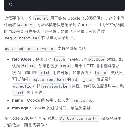
)
;
你需要传入一个
用于签名 Cookie（必须提供），这个中间
secret
件会将
的登录状态信息记录到 Cookie 中，用户下次访问
AV.User
时自动检查用户是否已经登录，如果已经登录，可以通过
获取当前登录用户。
req.currentUser
支持的选项包括：
AV.Cloud.CookieSession
fetchUser
：是否自动
当前登录的
对象。默
fetch
AV.User
认为
。如果设置为
，每个 HTTP 请求都将发起一
false
true
次 API 调用来
用户对象。如果设置为
，默认只
fetch
false
可以访问
的
（
表记录的
req.currentUser
id
_User
）和
属性，你可以在需要时再手动
objectId
sessionToken
整个用户。
fetch
name
：Cookie 的名字，默认为
。
avos.sess
maxAge
：Cookie 的过期时间。单位为毫秒。
在 Node SDK 中不再允许通过
获取登录用
AV.User.current()
户的信息，而是需要你：