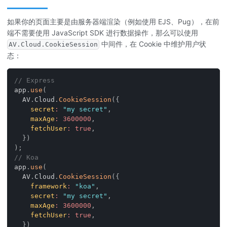
如果你的页面主要是由服务器端渲染（例如使用 EJS、Pug），在前
端不需要使用 JavaScript SDK 进行数据操作，那么可以使用
中间件，在 Cookie 中维护用户状
AV.Cloud.CookieSession
态：
// Express
app
.
use
(
AV
.
Cloud
.
CookieSession
(
{
secret
:
"my secret"
,
maxAge
:
3600000
,
fetchUser
:
true
,
}
)
)
;
// Koa
app
.
use
(
AV
.
Cloud
.
CookieSession
(
{
framework
:
"koa"
,
secret
:
"my secret"
,
maxAge
:
3600000
,
fetchUser
:
true
,
}
)