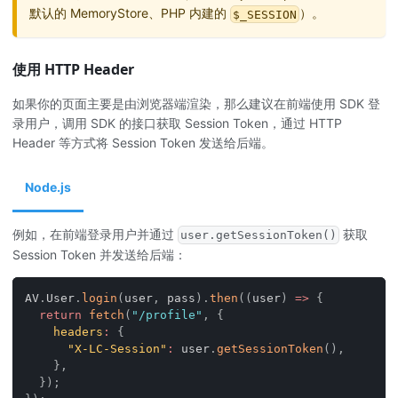
默认的 MemoryStore、PHP 内建的
）。
$_SESSION
使用 HTTP Header
如果你的页面主要是由浏览器端渲染，那么建议在前端使用 SDK 登
录用户，调用 SDK 的接口获取 Session Token，通过 HTTP
Header 等方式将 Session Token 发送给后端。
Node.js
例如，在前端登录用户并通过
获取
user.getSessionToken()
Session Token 并发送给后端：
AV
.
User
.
login
(
user
,
 pass
)
.
then
(
(
user
)
=>
{
return
fetch
(
"/profile"
,
{
headers
:
{
"X-LC-Session"
:
 user
.
getSessionToken
(
)
,
}
,
}
)
;