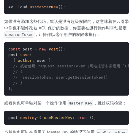
AV
.
Cloud
.
useMasterKey
(
)
;
如果没有添加这些代码，默认是没有超级权限的，这意味着在云引擎
中你也不能修改被 ACL 保护的数据，你需要在进行操作时手动指定
，让操作以这个用户的权限来执行：
sessionToken
const
 post 
=
new
Post
(
)
;
post
.
save
(
{
author
:
 user 
}
// 或者使用 request.sessionToken（网站托管中需启用 `Cloud
// {
//  sessionToken: user.getSessionToken()
// }
)
;
或者你也可单独对某一个操作使用
，跳过权限检查：
Master Key
post
.
destroy
(
{
useMasterKey
:
true
}
)
;
当然你也可以在启用了 Master Key 的情况下使用
useMasterKey: