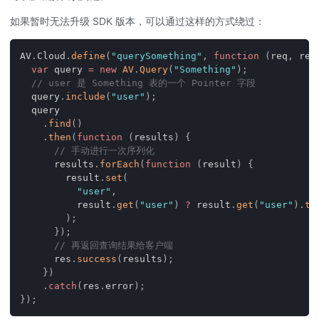
如果暂时无法升级 SDK 版本，可以通过这样的方式绕过：
AV
.
Cloud
.
define
(
"querySomething"
,
function
(
req
,
 res
var
 query 
=
new
AV
.
Query
(
"Something"
)
;
// user 是 Something 表的一个 Pointer 字段
  query
.
include
(
"user"
)
;
  query
.
find
(
)
.
then
(
function
(
results
)
{
// 手动进行一次序列化
      results
.
forEach
(
function
(
result
)
{
        result
.
set
(
"user"
,
          result
.
get
(
"user"
)
?
 result
.
get
(
"user"
)
.
to
)
;
}
)
;
// 再返回查询结果给客户端
      res
.
success
(
results
)
;
}
)
.
catch
(
res
.
error
)
;
}
)
;