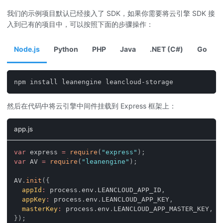
我们的示例项目默认已经接入了 SDK，如果你需要将云引擎 SDK 接
入到已有的项目中，可以按照下面的步骤操作：
Node.js
Python
PHP
Java
.NET (C#)
Go
npm install leanengine leancloud-storage
然后在代码中将云引擎中间件挂载到 Express 框架上：
app.js
var
 express 
=
require
(
"express"
)
;
var
AV
=
require
(
"leanengine"
)
;
AV
.
init
(
{
appId
:
 process
.
env
.
LEANCLOUD_APP_ID
,
appKey
:
 process
.
env
.
LEANCLOUD_APP_KEY
,
masterKey
:
 process
.
env
.
LEANCLOUD_APP_MASTER_KEY
,
}
)
;