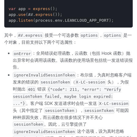
var
 app 
=
express
(
)
;
app
.
use
(
AV
.
express
(
)
)
;
app
.
listen
(
process
.
env
.
LEANCLOUD_APP_PORT
)
;
其中，
接受一个可选参数
，
是一
AV.express
options
options
个对象，目前支持以下两个可选属性：
：全局错误处理函数，云函数（包括 Hook 函数）抛
onError
出异常时会调用该函数。该函数的使用场景包括统一发送错误报
告。
：布尔值，为真时忽略客户端
ignoreInvalidSessionToken
发来的错误的
（
头），为假
sessionToken
X-LC-session
时抛出
错误
401
{"code": 211, "error": "Verify
sessionToken failed, maybe login expired:
。客户端 SDK 发送请求时会统一发送
..."}
X-LC-session
头（其中指定了
），
可能因
sessionToken
sessionToken
种种原因失效，而云函数在很多情况下并不关心
。因此，云引擎提供了
sessionToken
这个选项，设为真时忽略
ignoreInvalidSessionToken