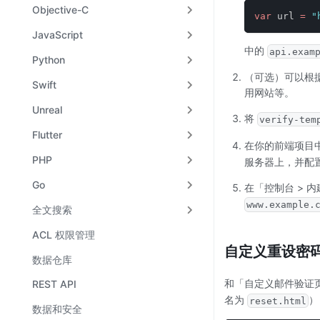
Objective-C
var
 url 
=
"
JavaScript
中的
api.exam
Python
（可选）可以根
Swift
用网站等。
Unreal
将
verify-tem
Flutter
在你的前端项目
PHP
服务器上，并配
Go
在「控制台 > 内
www.example.
全文搜索
ACL 权限管理
自定义重设密
数据仓库
和「自定义邮件验证
REST API
名为
）
reset.html
数据和安全