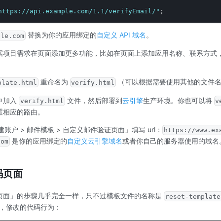
https://api.example.com/1.1/verifyEmail/"
;
替换为你的应用绑定的
自定义 API 域名
。
ple.com
据项目需求在页面添加更多功能，比如在页面上添加应用名称、联系方式
重命名为
（可以根据需要使用其他的文件
plate.html
verify.html
中加入
文件，然后部署到
云引擎
生产环境。你也可以将
verify.html
v
置相应的路由。
建账户 > 邮件模板 > 自定义邮件验证页面」填写 url：
https://www.ex
是你的应用绑定的
自定义云引擎域名
或者你自己的服务器使用的域名
com
码页面
页面」的步骤几乎完全一样，只不过模板文件的名称是
reset-template
，修改的代码行为：