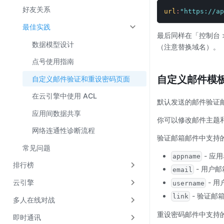
好友关系
url
:
"https://ap
最佳实践
最后同样在「控制台 >
数据模型设计
（注意替换域名）。
点号使用指南
自定义邮件模
自定义邮件验证和重设密码页面
在云引擎中使用 ACL
默认发送的邮件验证邮
应用间数据共享
你可以修改邮件主题
网络连通性诊断流程
验证邮箱邮件中支持
常见问题
- 应
appname
排行榜
- 用户
email
- 
云引擎
username
- 验证邮
link
多人在线对战
重设密码邮件中支持
即时通讯