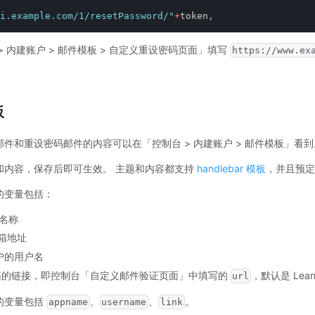
i.example.com/1/resetPassword/"
+
token
,
 内建账户 > 邮件模板 > 自定义重设密码页面」填写
https://www.ex
板
件和重设密码邮件的内容可以在「控制台 > 内建账户 > 邮件模板」看到
和内容，保存后即可生效。 主题和内容都支持
handlebar 模板
，并且预定
的变量包括：
用名称
邮箱地址
用户的用户名
箱的链接，即控制台「自定义邮件验证页面」中填写的
，默认是 Lea
url
的变量包括
、
、
。
appname
username
link