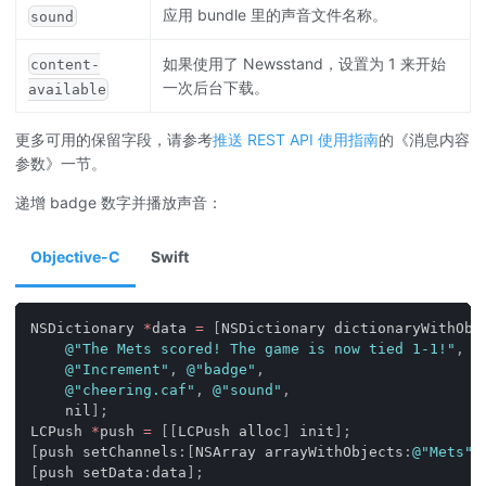
应用 bundle 里的声音文件名称。
sound
如果使用了 Newsstand，设置为 1 来开始
content-
一次后台下载。
available
更多可用的保留字段，请参考
推送 REST API 使用指南
的《消息内容
参数》一节。
递增 badge 数字并播放声音：
Objective-C
Swift
NSDictionary 
*
data 
=
[
NSDictionary dictionaryWithObj
@"The Mets scored! The game is now tied 1-1!"
,
@
@"Increment"
,
@"badge"
,
@"cheering.caf"
,
@"sound"
,
    nil
]
;
LCPush 
*
push 
=
[
[
LCPush alloc
]
 init
]
;
[
push setChannels
:
[
NSArray arrayWithObjects
:
@"Mets"
,
[
push setData
:
data
]
;