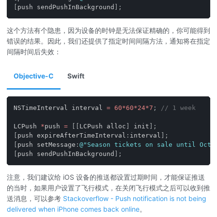
[
push sendPushInBackground
]
;
这个方法有个隐患，因为设备的时钟是无法保证精确的，你可能得到
错误的结果。因此，我们还提供了指定时间间隔方法，通知将在指定
间隔时间后失效：
Objective-C
Swift
NSTimeInterval interval 
=
60
*
60
*
24
*
7
;
// 1 week
LCPush 
*
push 
=
[
[
LCPush alloc
]
 init
]
;
[
push expireAfterTimeInterval
:
interval
]
;
[
push setMessage
:
@"Season tickets on sale until Octo
[
push sendPushInBackground
]
;
注意，我们建议给 iOS 设备的推送都设置过期时间，才能保证推送
的当时，如果用户设置了飞行模式，在关闭飞行模式之后可以收到推
送消息，可以参考
Stackoverflow - Push notification is not being
delivered when iPhone comes back online
。