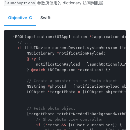
参数所使用的 dictionary 访问到数据：
launchOptions
Objective-C
Swift
-
(
BOOL
)
application
:
(
UIApplication 
*
)
application did
// ...
if
(
[
[
UIDevice currentDevice
]
.
systemVersion floa
        NSDictionary 
*
notificationPayload
;
@try
{
            notificationPayload 
=
 launchOptions
[
UIAp
}
@catch
(
NSException 
*
exception
)
{
}
// Create a pointer to the Photo object
        NSString 
*
photoId 
=
[
notificationPayload obj
        LCObject 
*
targetPhoto 
=
[
LCObject objectWith
                                                    
// Fetch photo object
[
targetPhoto fetchIfNeededInBackgroundWithBl
// Show photo view controller
if
(
!
error 
&&
[
LCUser currentUser
]
)
{