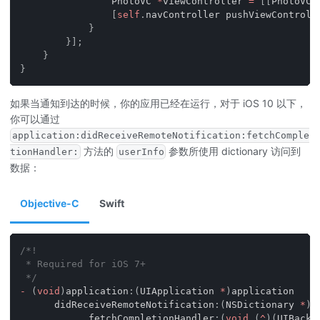
                PhotoVC 
*
viewController 
=
[
[
PhotoVC 
[
self
.
navController pushViewControll
}
}
]
;
}
}
如果当通知到达的时候，你的应用已经在运行，对于 iOS 10 以下，
你可以通过
application:didReceiveRemoteNotification:fetchComple
方法的
参数所使用 dictionary 访问到
tionHandler:
userInfo
数据：
Objective-C
Swift
/*!
 * Required for iOS 7+
 */
-
(
void
)
application
:
(
UIApplication 
*
)
application
      didReceiveRemoteNotification
:
(
NSDictionary 
*
)
u
            fetchCompletionHandler
:
(
void
(
^
)
(
UIBackg