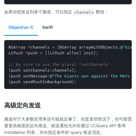
如果你想发送到多个频道，可以指定
数组：
channels
Objective-C
Swift
NSArray 
*
channels 
=
[
NSArray arrayWithObjects
:
@"Gian
LCPush 
*
push 
=
[
[
LCPush alloc
]
 init
]
;
// Be sure to use the plural 'setChannels'.
[
push setChannels
:
channels
]
;
[
push setMessage
:
@"The Giants won against the Mets 2
[
push sendPushInBackground
]
;
高级定向发送
频道对于大多数应用来说可能就足够了。但是某些情况下，你可能需
要更高精度的定向推送。推送通知允许你通过 LCQuery API 查询
Installation 列表，并向指定条件的 query 推送消息。