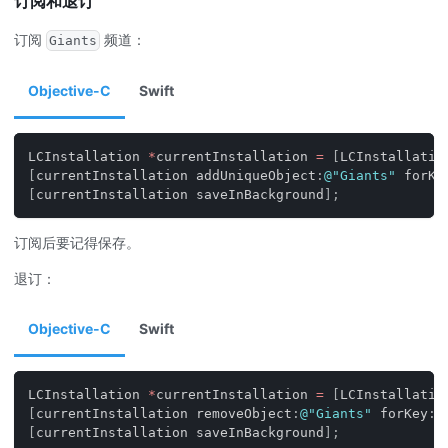
订阅和退订
订阅
频道：
Giants
Objective-C
Swift
LCInstallation 
*
currentInstallation 
=
[
LCInstallatio
[
currentInstallation addUniqueObject
:
@"Giants"
 forKe
[
currentInstallation saveInBackground
]
;
订阅后要记得保存。
退订：
Objective-C
Swift
LCInstallation 
*
currentInstallation 
=
[
LCInstallatio
[
currentInstallation removeObject
:
@"Giants"
 forKey
:
@
[
currentInstallation saveInBackground
]
;