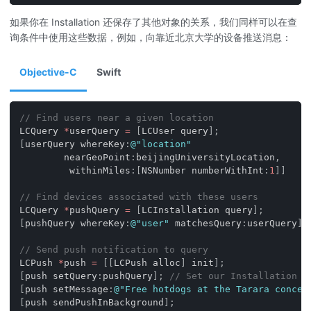
如果你在 Installation 还保存了其他对象的关系，我们同样可以在查
询条件中使用这些数据，例如，向靠近北京大学的设备推送消息：
Objective-C
Swift
// Find users near a given location
LCQuery 
*
userQuery 
=
[
LCUser query
]
;
[
userQuery whereKey
:
@"location"
        nearGeoPoint
:
beijingUniversityLocation
,
         withinMiles
:
[
NSNumber numberWithInt
:
1
]
]
// Find devices associated with these users
LCQuery 
*
pushQuery 
=
[
LCInstallation query
]
;
[
pushQuery whereKey
:
@"user"
 matchesQuery
:
userQuery
]
;
// Send push notification to query
LCPush 
*
push 
=
[
[
LCPush alloc
]
 init
]
;
[
push setQuery
:
pushQuery
]
;
// Set our Installation q
[
push setMessage
:
@"Free hotdogs at the Tarara conces
[
push sendPushInBackground
]
;