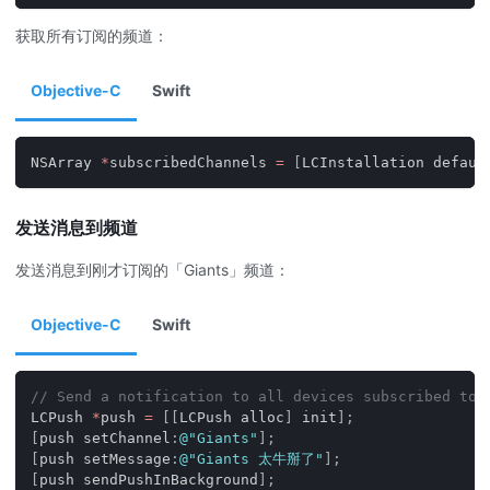
获取所有订阅的频道：
Objective-C
Swift
NSArray 
*
subscribedChannels 
=
[
LCInstallation defaul
发送消息到频道
发送消息到刚才订阅的「Giants」频道：
Objective-C
Swift
// Send a notification to all devices subscribed to 
LCPush 
*
push 
=
[
[
LCPush alloc
]
 init
]
;
[
push setChannel
:
@"Giants"
]
;
[
push setMessage
:
@"Giants 太牛掰了"
]
;
[
push sendPushInBackground
]
;