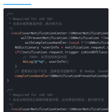
/**
 * Required for iOS 10+
 * 在前台收到推送内容，执行的方法
 */
-
(
void
)
userNotificationCenter
:
(
UNUserNotificationCe
       willPresentNotification
:
(
UNNotification 
*
)
not
         withCompletionHandler
:
(
void
(
^
)
(
UNNotificat
    NSDictionary 
*
userInfo 
=
 notification
.
request
.
co
if
(
[
notification
.
request
.
trigger isKindOfClass
:
[
// TODO: 处理远程推送内容
NSLog
(
@"%@"
,
 userInfo
)
;
}
// 需要执行这个方法，选择是否提醒用户，有 Badge、Sound、
completionHandler
(
UNNotificationPresentationOpti
}
/**
 * Required for iOS 10+
 * 在后台和启动之前收到推送内容，点击推送内容后，执行的方法
 */
-
(
void
)
userNotificationCenter
:
(
UNUserNotificationCe