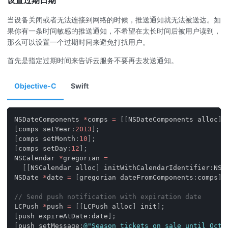
设置过期日期
当设备关闭或者无法连接到网络的时候，推送通知就无法被送达。如
果你有一条时间敏感的推送通知，不希望在太长时间后被用户读到，
那么可以设置一个过期时间来避免打扰用户。
首先是指定过期时间来告诉云服务不要再去发送通知。
Objective-C
Swift
NSDateComponents 
*
comps 
=
[
[
NSDateComponents alloc
]
 
[
comps setYear
:
2013
]
;
[
comps setMonth
:
10
]
;
[
comps setDay
:
12
]
;
NSCalendar 
*
gregorian 
=
[
[
NSCalendar alloc
]
 initWithCalendarIdentifier
:
NSG
NSDate 
*
date 
=
[
gregorian dateFromComponents
:
comps
]
;
// Send push notification with expiration date
LCPush 
*
push 
=
[
[
LCPush alloc
]
 init
]
;
[
push expireAtDate
:
date
]
;
[
push setMessage
:
@"Season tickets on sale until Octo