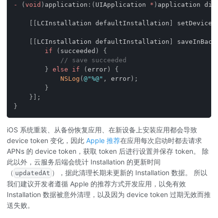
-
(
void
)
application
:
(
UIApplication 
*
)
application did
[
[
LCInstallation defaultInstallation
]
 setDeviceT
                                                    
[
[
LCInstallation defaultInstallation
]
 saveInBack
if
(
succeeded
)
{
// save succeeded
}
else
if
(
error
)
{
NSLog
(
@"%@"
,
 error
)
;
}
}
]
;
}
iOS 系统重装、从备份恢复应用、在新设备上安装应用都会导致
device token 变化，因此
Apple 推荐
在应用每次启动时都去请求
APNs 的 device token，获取 token 后进行设置并保存 token。 除
此以外，云服务后端会统计 Installation 的更新时间
（
），据此清理长期未更新的 Installation 数据。 所以
updatedAt
我们建议开发者遵循 Apple 的推荐方式开发应用，以免有效
Installation 数据被意外清理，以及因为 device token 过期无效而推
送失败。