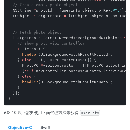
// Create empty photo object
  NSString 
*
photoId 
=
[
userInfo objectForKey
:
@"p"
]
;
  LCObject 
*
targetPhoto 
=
[
LCObject objectWithoutDat
                                                    
// Fetch photo object
[
targetPhoto fetchIfNeededInBackgroundWithBlock
:
^
(
// Show photo view controller
if
(
error
)
{
handler
(
UIBackgroundFetchResultFailed
)
;
}
else
if
(
[
LCUser currentUser
]
)
{
      PhotoVC 
*
viewController 
=
[
[
PhotoVC alloc
]
 ini
[
self
.
navController pushViewController
:
viewCon
}
else
{
handler
(
UIBackgroundFetchResultNoData
)
;
}
}
]
;
}
iOS 10 以上需要使用下面代理方法来获得
：
userInfo
Objective-C
Swift