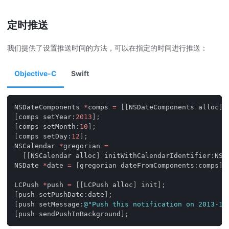
定时推送
我们提供了设置推送时间的方法，可以在指定的时间进行推送：
Objective-C
Swift
NSDateComponents 
*
comps 
=
[
[
NSDateComponents alloc
]
 
[
comps setYear
:
2013
]
;
[
comps setMonth
:
10
]
;
[
comps setDay
:
12
]
;
NSCalendar 
*
gregorian 
=
[
[
NSCalendar alloc
]
 initWithCalendarIdentifier
:
NSG
NSDate 
*
date 
=
[
gregorian dateFromComponents
:
comps
]
;
LCPush 
*
push 
=
[
[
LCPush alloc
]
 init
]
;
[
push setPushDate
:
date
]
;
[
push setMessage
:
@"Push this notification on 2013-10
[
push sendPushInBackground
]
;