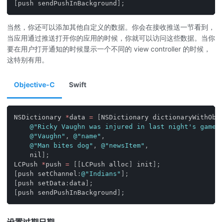
[
push sendPushInBackground
]
;
当然，你还可以添加其他自定义的数据。你会在接收推送一节看到，
当应用通过推送打开你的应用的时候，你就可以访问这些数据。当你
要在用户打开通知的时候显示一个不同的 view controller 的时候，
这特别有用。
Objective-C
Swift
NSDictionary 
*
data 
=
[
NSDictionary dictionaryWithObj
@"Ricky Vaughn was injured in last night's game!
@"Vaughn"
,
@"name"
,
@"Man bites dog"
,
@"newsItem"
,
    nil
]
;
LCPush 
*
push 
=
[
[
LCPush alloc
]
 init
]
;
[
push setChannel
:
@"Indians"
]
;
[
push setData
:
data
]
;
[
push sendPushInBackground
]
;