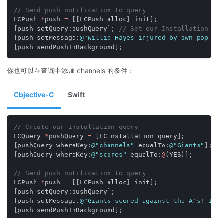
// Send push notification to query
LCPush 
*
push 
=
[
[
LCPush alloc
]
 init
]
;
[
push setQuery
:
pushQuery
]
;
// Set our Installation q
[
push setMessage
:
@"Willie Hayes injured by own pop f
[
push sendPushInBackground
]
;
你也可以在查询中添加 channels 的条件：
Objective-C
Swift
// Create our Installation query
LCQuery 
*
pushQuery 
=
[
LCInstallation query
]
;
[
pushQuery whereKey
:
@"channels"
 equalTo
:
@"Giants"
]
;
[
pushQuery whereKey
:
@"scores"
 equalTo
:
@
(
YES
)
]
;
// Send push notification to query
LCPush 
*
push 
=
[
[
LCPush alloc
]
 init
]
;
[
push setQuery
:
pushQuery
]
;
[
push setMessage
:
@"Giants scored against the A's! It
[
push sendPushInBackground
]
;