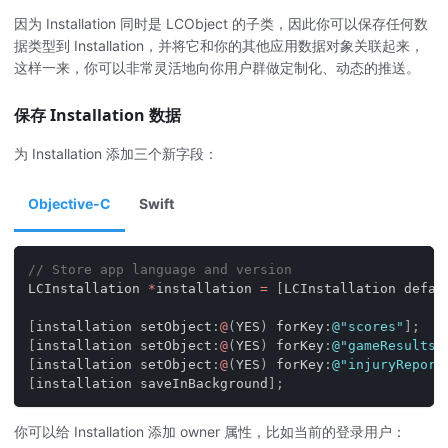
因为 Installation 同时是 LCObject 的子类，因此你可以保存任何数
据类型到 Installation，并将它和你的其他应用数据对象关联起来，
这样一来，你可以非常灵活地向你用户群做定制化、动态的推送。
保存 Installation 数据
为 Installation 添加三个新字段：
Objective-C
Swift
// Store app language and version
LCInstallation 
*
installation 
=
[
LCInstallation defau
[
installation setObject
:
@
(
YES
)
 forKey
:
@"scores"
]
;
[
installation setObject
:
@
(
YES
)
 forKey
:
@"gameResults"
[
installation setObject
:
@
(
YES
)
 forKey
:
@"injuryReport
[
installation saveInBackground
]
;
你可以给 Installation 添加 owner 属性，比如当前的登录用户：