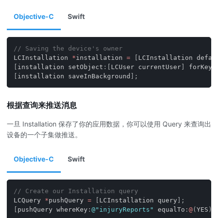
Objective-C
Swift
// Saving the device's owner
LCInstallation 
*
installation 
=
[
LCInstallation defau
[
installation setObject
:
[
LCUser currentUser
]
 forKey
:
[
installation saveInBackground
]
;
根据查询来推送消息
一旦 Installation 保存了你的应用数据，你可以使用 Query 来查询出
设备的一个子集做推送。
Objective-C
Swift
// Create our Installation query
LCQuery 
*
pushQuery 
=
[
LCInstallation query
]
;
[
pushQuery whereKey
:
@"injuryReports"
 equalTo
:
@
(
YES
)
]