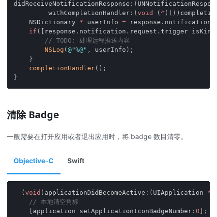
didReceiveNotificationResponse
:
(
UNNotificationRespon
         withCompletionHandler
:
(
void
(
^
)
(
)
)
completio
    NSDictionary 
*
 userInfo 
=
 response
.
notification
.
if
(
[
response
.
notification
.
request
.
trigger isKind
// TODO: 处理远程推送内容
NSLog
(
@"%@"
,
 userInfo
)
;
}
completionHandler
(
)
;
}
清除 Badge
一般需要在打开应用或者退出应用时，将 badge 数目清零。
Objective-C
Swift
-
(
void
)
applicationDidBecomeActive
:
(
UIApplication 
*
)
// 本地清空角标
[
application setApplicationIconBadgeNumber
:
0
]
;