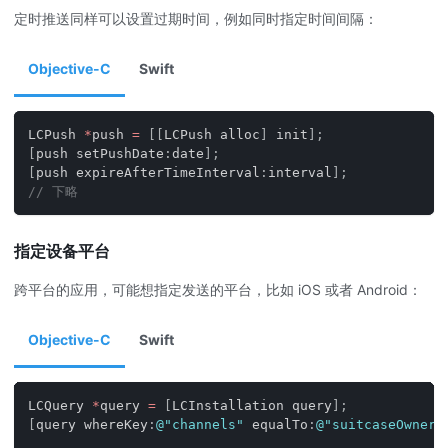
定时推送同样可以设置过期时间，例如同时指定时间间隔：
Objective-C
Swift
LCPush 
*
push 
=
[
[
LCPush alloc
]
 init
]
;
[
push setPushDate
:
date
]
;
[
push expireAfterTimeInterval
:
interval
]
;
// 下略
指定设备平台
跨平台的应用，可能想指定发送的平台，比如 iOS 或者 Android：
Objective-C
Swift
LCQuery 
*
query 
=
[
LCInstallation query
]
;
[
query whereKey
:
@"channels"
 equalTo
:
@"suitcaseOwners