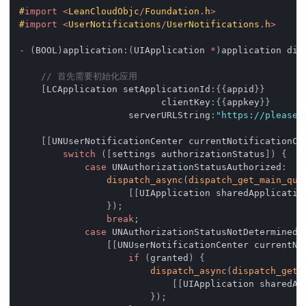
#
import
<
LeanCloudObjc
/
Foundation
.
h
>
#
import
<
UserNotifications
/
UserNotifications
.
h
>
-
(
BOOL
)
application
:
(
UIApplication 
*
)
application did
// 首先需要初始化应用
[
LCApplication setApplicationId
:
{
{
appid
}
}
                          clientKey
:
{
{
appkey
}
}
                    serverURLString
:
"https://please-
[
[
UNUserNotificationCenter currentNotificationCe
switch
(
[
settings authorizationStatus
]
)
{
case
 UNAuthorizationStatusAuthorized
:
dispatch_async
(
dispatch_get_main_que
[
[
UIApplication sharedApplicatio
}
)
;
break
;
case
 UNAuthorizationStatusNotDetermined
:
[
[
UNUserNotificationCenter currentNo
if
(
granted
)
{
dispatch_async
(
dispatch_get_
[
[
UIApplication sharedAp
}
)
;