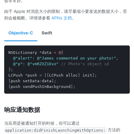
会非常好。
由于 Apple 对消息大小的限制，请尽量缩小要发送的数据大小，否
则会被截断。详情请参看
APNs 文档
。
Objective-C
Swift
NSDictionary 
*
data 
=
@
{
@"alert"
:
@"James commented on your photo!"
,
@"p"
:
@"vmRZXZ1Dvo"
// Photo's object id
}
;
LCPush 
*
push 
=
[
[
LCPush alloc
]
 init
]
;
[
push setData
:
data
]
;
[
push sendPushInBackground
]
;
响应通知数据
当应用是被通知打开的时候，你可以通过
方法的
application:didFinishLaunchingWithOptions: