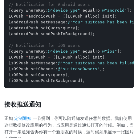
// Notification for Android users
[
query whereKey
:
@"deviceType"
 equalTo
:
@"android"
]
;
LCPush 
*
androidPush 
=
[
[
LCPush alloc
]
 init
]
;
[
androidPush setMessage
:
@"Your suitcase has been fil
[
androidPush setQuery
:
query
]
;
[
androidPush sendPushInBackground
]
;
// Notification for iOS users
[
query whereKey
:
@"deviceType"
 equalTo
:
@"ios"
]
;
LCPush 
*
iOSPush 
=
[
[
LCPush alloc
]
 init
]
;
[
iOSPush setMessage
:
@"Your suitcase has been filled 
[
iOSPush setChannel
:
@"suitcaseOwners"
]
;
[
iOSPush setQuery
:
query
]
;
[
iOSPush sendPushInBackground
]
;
接收推送通知
正如
定制通知
一节提到，你可以随通知发送任意的数据。我们使用
这些数据修改应用的行为，当应用是通过通知打开的时候。例如，当
打开一条通知告诉你有一个新朋友的时候，这时候如果显示一张图片