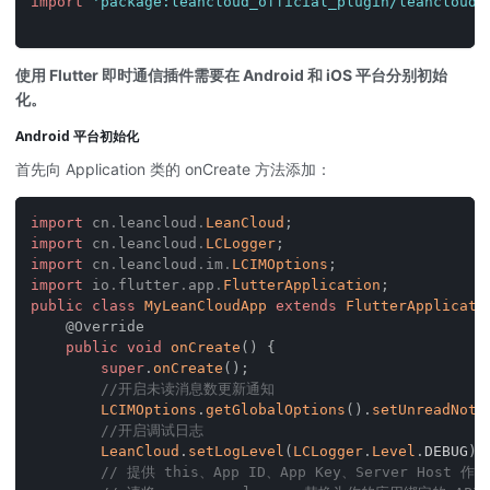
import
'package:leancloud_official_plugin/leancloud_
使用 Flutter 即时通信插件需要在 Android 和 iOS 平台分别初始
化。
Android 平台初始化
首先向 Application 类的 onCreate 方法添加：
import
cn
.
leancloud
.
LeanCloud
;
import
cn
.
leancloud
.
LCLogger
;
import
cn
.
leancloud
.
im
.
LCIMOptions
;
import
io
.
flutter
.
app
.
FlutterApplication
;
public
class
MyLeanCloudApp
extends
FlutterApplicati
@Override
public
void
onCreate
(
)
{
super
.
onCreate
(
)
;
//开启未读消息数更新通知
LCIMOptions
.
getGlobalOptions
(
)
.
setUnreadNoti
//开启调试日志
LeanCloud
.
setLogLevel
(
LCLogger
.
Level
.
DEBUG
)
;
// 提供 this、App ID、App Key、Server Host 作