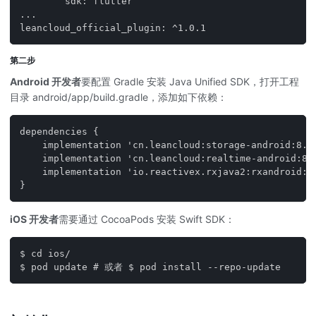
        sdk: flutter
...
leancloud_official_plugin: ^1.0.1
第二步
Android 开发者
要配置 Gradle 安装 Java Unified SDK，打开工程
目录 android/app/build.gradle，添加如下依赖：
dependencies {
    implementation 'cn.leancloud:storage-android:8.2
    implementation 'cn.leancloud:realtime-android:8.
    implementation 'io.reactivex.rxjava2:rxandroid:2
}
iOS 开发者
需要通过 CocoaPods 安装 Swift SDK：
$ cd ios/
$ pod update # 或者 $ pod install --repo-update