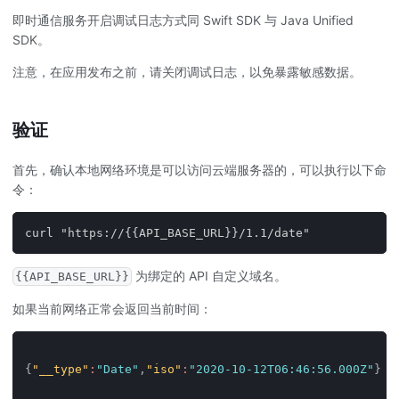
即时通信服务开启调试日志方式同 Swift SDK 与 Java Unified
SDK。
注意，在应用发布之前，请关闭调试日志，以免暴露敏感数据。
验证
首先，确认本地网络环境是可以访问云端服务器的，可以执行以下命
令：
curl "https://{{API_BASE_URL}}/1.1/date"
为绑定的 API 自定义域名。
{{API_BASE_URL}}
如果当前网络正常会返回当前时间：
{
"__type"
:
"Date"
,
"iso"
:
"2020-10-12T06:46:56.000Z"
}