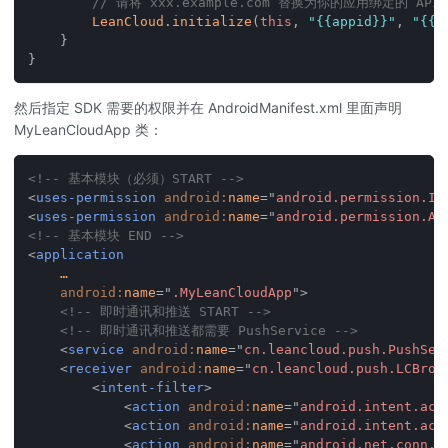
// 请将 xxx.example.com 替换为你的应用绑定的 API
LeanCloud
.
initialize
(
this
,
"{{appid}}"
,
"{{a
}
}
然后指定 SDK 需要的权限并在 AndroidManifest.xml 里面声明
MyLeanCloudApp 类：
<!-- 基本模块（必须）START -->
<
uses-permission
android:
name
=
"
android.permission.IN
<
uses-permission
android:
name
=
"
android.permission.AC
<!-- 基本模块 END -->
<
application
…
android:
name
=
"
.MyLeanCloudApp
"
>
<!-- 即时通讯和推送 START -->
<!-- 即时通讯和推送都需要 PushService -->
<
service
android:
name
=
"
cn.leancloud.push.PushSer
<
receiver
android:
name
=
"
cn.leancloud.push.LCBroa
<
intent-filter
>
<
action
android:
name
=
"
android.intent.act
<
action
android:
name
=
"
android.intent.act
<
action
android:
name
=
"
android.net.conn.C