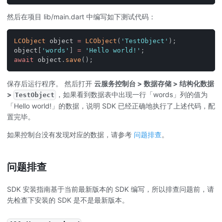
然后在项目 lib/main.dart 中编写如下测试代码：
LCObject
 object 
=
LCObject
(
'TestObject'
)
;
object
[
'words'
]
=
'Hello world!'
;
await
 object
.
save
(
)
;
保存后运行程序。 然后打开
云服务控制台 > 数据存储 > 结构化数据
>
，如果看到数据表中出现一行「words」列的值为
TestObject
「Hello world!」的数据，说明 SDK 已经正确地执行了上述代码，配
置完毕。
如果控制台没有发现对应的数据，请参考
问题排查
。
问题排查
SDK 安装指南基于当前最新版本的 SDK 编写，所以排查问题前，请
先检查下安装的 SDK 是不是最新版本。