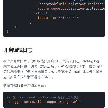
GeneratedPluginRegistrant
.
register
(
w
return
super
.
application
(
application
}
catch
{
fatalError
(
"
\(
error
)
"
)
}
}
}
开启调试日志
在应用开发阶段，你可以选择开启 SDK 的调试日志（debug log）
来方便追踪问题。调试日志开启后，SDK 会把网络请求、错误消息
等信息输出到 IDE 的日志窗口，或是浏览器 Console 或是云引擎日
志（如果在云引擎下运行 SDK）。
数据存储服务开启调试日志：
// 在 LeanCloud.initialize 初始化之后执行
LCLogger
.
setLevel
(
LCLogger.DebugLevel
)
;