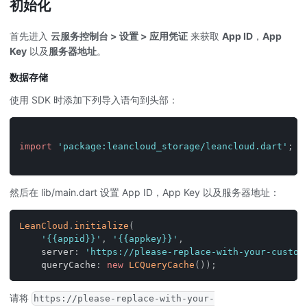
初始化
首先进入
云服务控制台 > 设置 > 应用凭证
来获取
App ID
，
App
Key
以及
服务器地址
。
数据存储
使用 SDK 时添加下列导入语句到头部：
import
'package:leancloud_storage/leancloud.dart'
;
然后在 lib/main.dart 设置 App ID，App Key 以及服务器地址：
LeanCloud
.
initialize
(
'{{appid}}'
,
'{{appkey}}'
,
    server
:
'https://please-replace-with-your-custom
    queryCache
:
new
LCQueryCache
(
)
)
;
请将
https://please-replace-with-your-