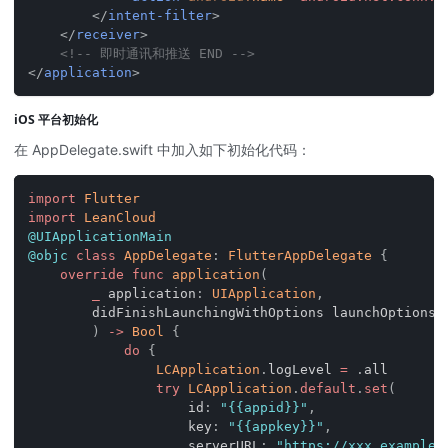
</
intent-filter
>
</
receiver
>
<!-- 即时通讯和推送 END -->
</
application
>
iOS 平台初始化
在 AppDelegate.swift 中加入如下初始化代码：
import
Flutter
import
LeanCloud
@UIApplicationMain
@objc
class
AppDelegate
:
FlutterAppDelegate
{
override
func
application
(
_
 application
:
UIApplication
,
        didFinishLaunchingWithOptions launchOptions
:
)
->
Bool
{
do
{
LCApplication
.
logLevel 
=
.
all
try
LCApplication
.
default
.
set
(
                    id
:
"{{appid}}"
,
                    key
:
"{{appkey}}"
,
                    serverURL
:
"https://xxx.example.