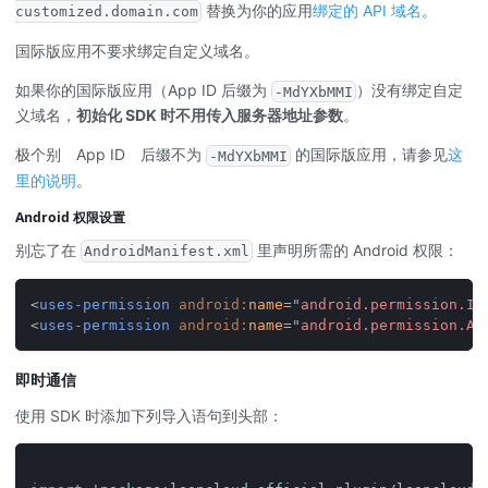
替换为你的应用
绑定的 API 域名
。
customized.domain.com
国际版应用不要求绑定自定义域名。
如果你的国际版应用（App ID 后缀为
）没有绑定自定
-MdYXbMMI
义域名，
初始化 SDK 时不用传入服务器地址参数
。
极个别 App ID 后缀不为
的国际版应用，请参见
这
-MdYXbMMI
里的说明
。
Android 权限设置
别忘了在
里声明所需的 Android 权限：
AndroidManifest.xml
<
uses-permission
android:
name
=
"
android.permission.IN
<
uses-permission
android:
name
=
"
android.permission.AC
即时通信
使用 SDK 时添加下列导入语句到头部：