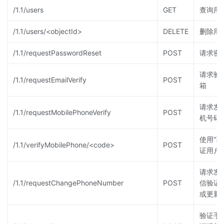
/1.1/users
GET
查询用
/1.1/users/<objectId>
DELETE
删除用
/1.1/requestPasswordReset
POST
请求密
请求验
/1.1/requestEmailVerify
POST
箱
请求发
/1.1/requestMobilePhoneVerify
POST
机号码
使用"验
/1.1/verifyMobilePhone/<code>
POST
证用户
请求发
/1.1/requestChangePhoneNumber
POST
信验证
或更新
验证手