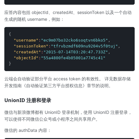
应答内容包括 objectId、createdAt、sessionToken 以及一个自动
生成的随机 username，例如：
{
"username"
:
"ec9m07bo32cko6soqtvn6bko5"
,
"sessionToken"
:
"tfrvbzmdf609nu9204v5f0tuj"
,
"createdAt"
:
"2015-07-14T03:20:47.733Z"
,
"objectId"
:
"55a4800fe4b05001a7745c41"
}
云端会自动验证部分平台 access token 的有效性。 详见数据存储
开发指南《自动验证第三方平台授权信息》章节的说明。
UnionID 注册和登录
微信与新浪微博都有 UnionID 登录机制，使用 UnionID 注册登录，
可以使得不同微信公众号或小程序之间共享用户。
微信的 authData 内容：