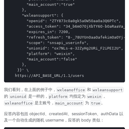
        "main_account":"true"
      },
      "wxleansupport": {
        "openid": "ZTY873cOa0gk5aOW5OaaOa3Q6PTc",
        "access_token": "34_b6mO7OjXbTY6O-bOaRaaVa_O
        "expires_in": 7200,
        "refresh_token": "8-_78UYUnOaaOafekimOaOYj-a
        "scope": "snsapi_userinfo",
        "unionid": "ox7NLs-e-32ZyHg2URi_F2iPEI2U",
        "platform": "weixin",
        "main_account":"false"
      },
    }}' \
   https://API_BASE_URL/1.1/users
我们看到，在上面的例子中，
和
wxleanoffice
wxleansupport
的
是一样的，
均指定为
，
unionid
platform
weixin
是主账号，
为
。
wxleanoffice
main_account
true
应答内容包括 objectId、createdAt、sessionToken、authData 以
及一个自动生成的随机 username，应答的 body 类似：