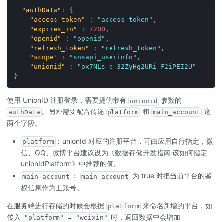
"authData"
:
{
"access_token"
:
"access_token"
,
"expires_in"
:
7200
,
"openid"
:
"openid"
,
"refresh_token"
:
"refresh_token"
,
"scope"
:
"snsapi_userinfo"
,
"unionid"
:
"ox7NLs-e-32ZyHg2URi_F2iPEI2U"
}
使用 UnionID 注册登录，需要提供带有
参数的
unionid
。另外需要配合传递
和
这
authData
platform
main_account
两个字段。
：unionId 对应的注册平台，可由应用自行指定，微
platform
信、QQ、微博平台建议设为《数据存储开发指南·该如何指定
unionIdPlatform》中推荐的值。
：
为 true 时把当前平台的鉴
main_account
main_account
权信息作为主账号。
在服务端进行存储的时候会根据
来命名新增的平台，如
platform
传入
时，返回数据中会增加
"platform" = "weixin"