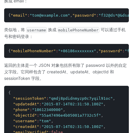
换成 email：
{
"email"
:
"tom@example.com"
,
"password"
:
"f32@ds*@&dsa"
类似地，将
换成
可以通过手机
username
mobilePhoneNumber
号和密码登录：
{
"mobilePhoneNumber"
:
"+86186xxxxxxxx"
,
"password"
:
"f3
返回的主体是一个 JSON 对象包括所有除了 password 以外的自定
义字段。它同样包含了 createdAt、updateAt、objectId 和
sessionToken 字段。
{
"sessionToken"
:
"qmdj8pdidnmyzp0c7yqil91oc"
,
"updatedAt"
:
"2015-07-14T02:31:50.100Z"
,
"phone"
:
"18612340000"
,
"objectId"
:
"55a47496e4b05001a7732c5f"
,
"username"
:
"tom"
,
"createdAt"
:
"2015-07-14T02:31:50.100Z"
,
"emailVerified"
:
false
,