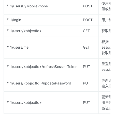
使用手
/1.1/usersByMobilePhone
POST
册或登
/1.1/login
POST
用户登
/1.1/users/<objectId>
GET
获取用
根据
/1.1/users/me
GET
sessio
获取用
重置用
/1.1/users/<objectId>/refreshSessionToken
PUT
sessio
更新密
/1.1/users/<objectId>/updatePassword
PUT
输入旧
更新用
/1.1/users/<objectId>
PUT
用户连
验证Ema