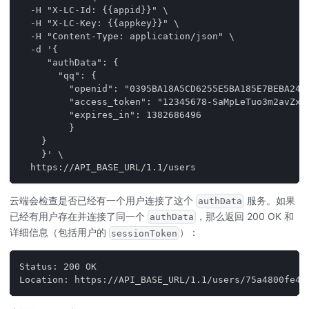
  -H "X-LC-Id: {{appid}}" \
  -H "X-LC-Key: {{appkey}}" \
  -H "Content-Type: application/json" \
  -d '{
     "authData": {
       "qq": {
         "openid": "0395BA18A5CD6255E5BA185E7BEBA242
         "access_token": "12345678-SaMpLeTuo3m2avZxh
         "expires_in": 1382686496
         }
    }
    }' \
  https://API_BASE_URL/1.1/users
云端会检查是否已经有一个用户连接了这个
服务。如果
authData
已经有用户存在并连接了同一个
，那么返回 200 OK 和
authData
详细信息（包括用户的
）：
sessionToken
Status: 200 OK
Location: https://API_BASE_URL/1.1/users/75a4800fe4b