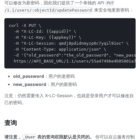
可以修改为新密码，因此我们提供了一个单独的 API
PUT
来安全地更新密码：
/1.1/users/:objectId/updatePassword
curl -X PUT \
  -H "X-LC-Id: {{appid}}" \
  -H "X-LC-Key: {{appkey}}" \
  -H "X-LC-Session: qmdj8pdidnmyzp0c7yqil91oc" \
  -H "Content-Type: application/json" \
  -d '{"old_password":"the_old_password", "new_passw
  https://API_BASE_URL/1.1/users/55a47496e4b05001a77
old_password
：用户的老密码
new_password
：用户的新密码
注意：仍然需要传入 X-LC-Session，也就是登录用户才可以修改自
己的密码。
查询
请注意，
表的查询权限默认是关闭的。
你可以在云服务控制
_User