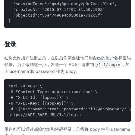
  "sessionToken":"qmdj8pdidnmyzp0c7yqil91oc",
  "createdAt":"2015-07-14T02:31:50.100Z",
  "objectId":"55a47496e4b05001a7732c5f"
}
登录
在你允许用户注册之后，在以后你需要让他们用自己的用户名和密码
登录。为了做到这一点，发送一个 POST 请求到
，加
/1.1/login
上 username 和 password 作为 body。
curl -X POST \
-H "Content-Type: application/json" \
-H "X-LC-Id: {{appid}}" \
-H "X-LC-Key: {{appkey}}" \
-d '{"username":"tom","password":"f32@ds*@&dsa"}' \
https://API_BASE_URL/1.1/login
用户也可以通过邮箱地址和密码登录，只需将 body 中的 username