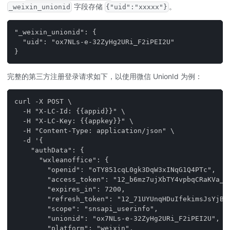
字段存储
。
_weixin_unionid
{"uid":"xxxxx"}
"_weixin_unionid": {
  "uid": "ox7NLs-e-32ZyHg2URi_F2iPEI2U"
}
完整的第三方注册登录请求如下，以使用微信 UnionId 为例：
curl -X POST \
  -H "X-LC-Id: {{appid}}" \
  -H "X-LC-Key: {{appkey}}" \
  -H "Content-Type: application/json" \
  -d '{
    "authData": {
      "wxleanoffice": {
        "openid": "oTY851cqL0gk3DqW3xINqG1Q4PTc",
        "access_token": "12_b6mz7ujXbTY4vpbqCRaKVa_y
        "expires_in": 7200,
        "refresh_token": "12_71UYUnqHDuIfekimsJsYjBD
        "scope": "snsapi_userinfo",
        "unionid": "ox7NLs-e-32ZyHg2URi_F2iPEI2U",
        "platform": "weixin",