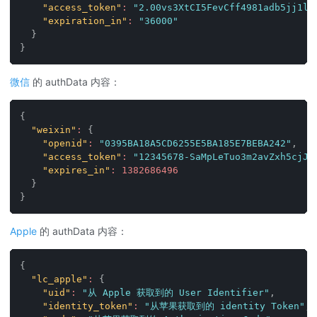
"access_token"
:
"2.00vs3XtCI5FevCff4981adb5jj1lX
"expiration_in"
:
"36000"
}
}
微信
的 authData 内容：
{
"weixin"
:
{
"openid"
:
"0395BA18A5CD6255E5BA185E7BEBA242"
,
"access_token"
:
"12345678-SaMpLeTuo3m2avZxh5cjJm
"expires_in"
:
1382686496
}
}
Apple
的 authData 内容：
{
"lc_apple"
:
{
"uid"
:
"从 Apple 获取到的 User Identifier"
,
"identity_token"
:
"从苹果获取到的 identity Token"
,