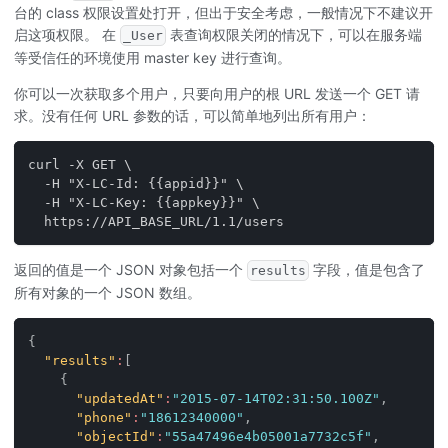
台的 class 权限设置处打开，但出于安全考虑，一般情况下不建议开
启这项权限。 在
表查询权限关闭的情况下，可以在服务端
_User
等受信任的环境使用 master key 进行查询。
你可以一次获取多个用户，只要向用户的根 URL 发送一个 GET 请
求。没有任何 URL 参数的话，可以简单地列出所有用户：
curl -X GET \
  -H "X-LC-Id: {{appid}}" \
  -H "X-LC-Key: {{appkey}}" \
  https://API_BASE_URL/1.1/users
返回的值是一个 JSON 对象包括一个
字段，值是包含了
results
所有对象的一个 JSON 数组。
{
"results"
:
[
{
"updatedAt"
:
"2015-07-14T02:31:50.100Z"
,
"phone"
:
"18612340000"
,
"objectId"
:
"55a47496e4b05001a7732c5f"
,