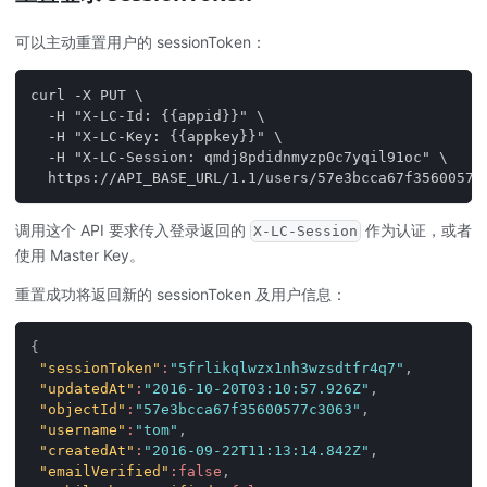
可以主动重置用户的 sessionToken：
curl -X PUT \
  -H "X-LC-Id: {{appid}}" \
  -H "X-LC-Key: {{appkey}}" \
  -H "X-LC-Session: qmdj8pdidnmyzp0c7yqil91oc" \
  https://API_BASE_URL/1.1/users/57e3bcca67f35600577
调用这个 API 要求传入登录返回的
作为认证，或者
X-LC-Session
使用 Master Key。
重置成功将返回新的 sessionToken 及用户信息：
{
"sessionToken"
:
"5frlikqlwzx1nh3wzsdtfr4q7"
,
"updatedAt"
:
"2016-10-20T03:10:57.926Z"
,
"objectId"
:
"57e3bcca67f35600577c3063"
,
"username"
:
"tom"
,
"createdAt"
:
"2016-09-22T11:13:14.842Z"
,
"emailVerified"
:
false
,