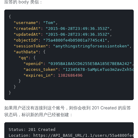
应答的 body 类似：
{
"username"
:
"Tom"
,
"createdAt"
:
"2015-06-28T23:49:36.353Z"
,
"updatedAt"
:
"2015-06-28T23:49:36.353Z"
,
"objectId"
:
"75a4800fe4b05001a7745c41"
,
"sessionToken"
:
"anythingstringforsessiontoken"
,
"authData"
:
{
"qq"
:
{
"openid"
:
"0395BA18A5CD6255E5BA185E7BEBA242"
,
"access_token"
:
"12345678-SaMpLeTuo3m2avZxh5cj
"expires_in"
:
1382686496
}
}
}
如果用户还没有连接到这个账号，则你会收到 201 Created 的应答
状态码，标识新的用户已经被创建：
Status: 201 Created
Location: https://API_BASE_URL/1.1/users/55a4800fe4b