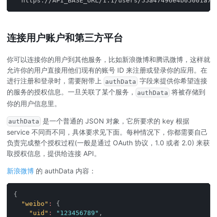
  https://API_BASE_URL/1.1/users/55a47496e4b05001a77
连接用户账户和第三方平台
你可以连接你的用户到其他服务，比如新浪微博和腾讯微博，这样就
允许你的用户直接用他们现有的账号 ID 来注册或登录你的应用。在
进行注册和登录时，需要附带上
字段来提供你希望连接
authData
的服务的授权信息。一旦关联了某个服务，
将被存储到
authData
你的用户信息里。
是一个普通的 JSON 对象，它所要求的 key 根据
authData
service 不同而不同，具体要求见下面。每种情况下，你都需要自己
负责完成整个授权过程(一般是通过 OAuth 协议，1.0 或者 2.0) 来获
取授权信息，提供给连接 API。
新浪微博
的 authData 内容：
{
"weibo"
:
{
"uid"
:
"123456789"
,