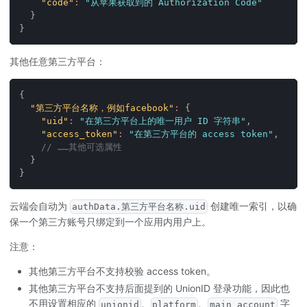
"code"
:
"从苹果获取到的 Authorization Code"
}
}
其他任意第三方平台：
{
"第三方平台名称，例如facebook"
:
{
"uid"
:
"在第三方平台上的唯一用户 ID 字符串"
,
"access_token"
:
"在第三方平台的 access token"
,
// ……其他可选属性
}
}
云端会自动为
创建唯一索引，以确
authData.第三方平台名称.uid
保一个第三方账号只绑定到一个应用内用户上。
注意：
其他第三方平台不支持校验 access token。
其他第三方平台不支持后面提到的 UnionID 登录功能，因此也
不用设置相应的
、
、
字
unionid
platform
main_account