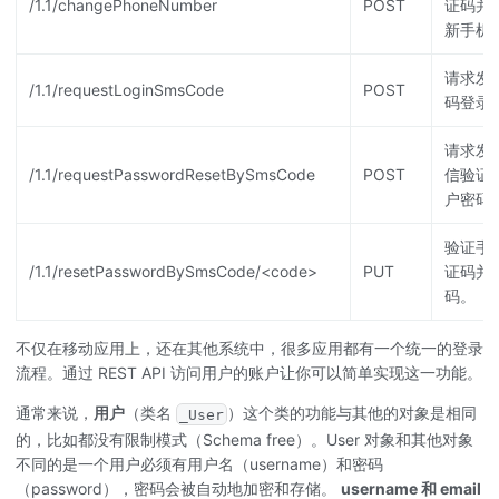
/1.1/changePhoneNumber
POST
证码并
新手机
请求发
/1.1/requestLoginSmsCode
POST
码登录
请求发
/1.1/requestPasswordResetBySmsCode
POST
信验证
户密码
验证手
/1.1/resetPasswordBySmsCode/<code>
PUT
证码并
码。
不仅在移动应用上，还在其他系统中，很多应用都有一个统一的登录
流程。通过 REST API 访问用户的账户让你可以简单实现这一功能。
通常来说，
用户
（类名
）这个类的功能与其他的对象是相同
_User
的，比如都没有限制模式（Schema free）。User 对象和其他对象
不同的是一个用户必须有用户名（username）和密码
（password），密码会被自动地加密和存储。
username 和 email