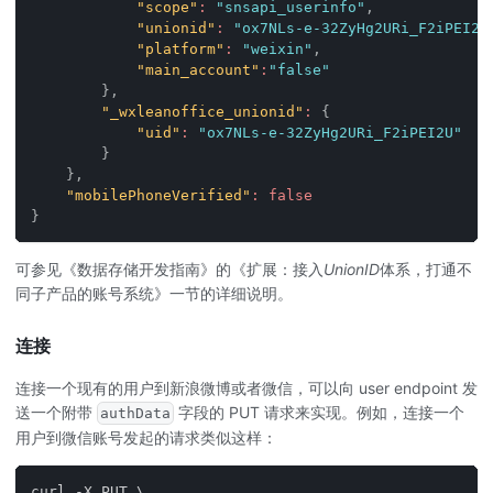
"scope"
:
"snsapi_userinfo"
,
"unionid"
:
"ox7NLs-e-32ZyHg2URi_F2iPEI2U
"platform"
:
"weixin"
,
"main_account"
:
"false"
}
,
"_wxleanoffice_unionid"
:
{
"uid"
:
"ox7NLs-e-32ZyHg2URi_F2iPEI2U"
}
}
,
"mobilePhoneVerified"
:
false
}
可参见《数据存储开发指南》的《扩展：接入
UnionID
体系，打通不
同子产品的账号系统》一节的详细说明。
连接
连接一个现有的用户到新浪微博或者微信，可以向 user endpoint 发
送一个附带
字段的 PUT 请求来实现。例如，连接一个
authData
用户到微信账号发起的请求类似这样：
curl -X PUT \