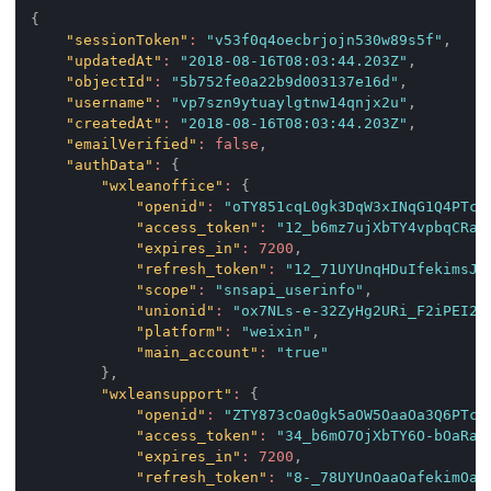
{
"sessionToken"
:
"v53f0q4oecbrjojn530w89s5f"
,
"updatedAt"
:
"2018-08-16T08:03:44.203Z"
,
"objectId"
:
"5b752fe0a22b9d003137e16d"
,
"username"
:
"vp7szn9ytuaylgtnw14qnjx2u"
,
"createdAt"
:
"2018-08-16T08:03:44.203Z"
,
"emailVerified"
:
false
,
"authData"
:
{
"wxleanoffice"
:
{
"openid"
:
"oTY851cqL0gk3DqW3xINqG1Q4PTc"
"access_token"
:
"12_b6mz7ujXbTY4vpbqCRaK
"expires_in"
:
7200
,
"refresh_token"
:
"12_71UYUnqHDuIfekimsJs
"scope"
:
"snsapi_userinfo"
,
"unionid"
:
"ox7NLs-e-32ZyHg2URi_F2iPEI2U
"platform"
:
"weixin"
,
"main_account"
:
"true"
}
,
"wxleansupport"
:
{
"openid"
:
"ZTY873cOa0gk5aOW5OaaOa3Q6PTc"
"access_token"
:
"34_b6mO7OjXbTY6O-bOaRaa
"expires_in"
:
7200
,
"refresh_token"
:
"8-_78UYUnOaaOafekimOaO