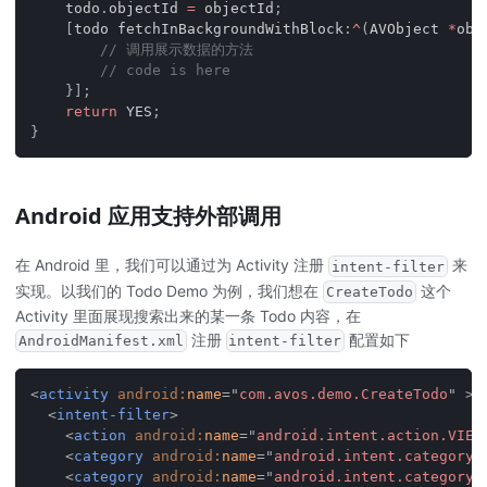
    todo
.
objectId 
=
 objectId
;
[
todo fetchInBackgroundWithBlock
:
^
(
AVObject 
*
obj
// 调用展示数据的方法
// code is here
}
]
;
return
 YES
;
}
Android 应用支持外部调用
在 Android 里，我们可以通过为 Activity 注册
来
intent-filter
实现。以我们的 Todo Demo 为例，我们想在
这个
CreateTodo
Activity 里面展现搜索出来的某一条 Todo 内容，在
注册
配置如下
AndroidManifest.xml
intent-filter
<
activity
android:
name
=
"
com.avos.demo.CreateTodo
"
>
<
intent-filter
>
<
action
android:
name
=
"
android.intent.action.VIEW
<
category
android:
name
=
"
android.intent.category.
<
category
android:
name
=
"
android.intent.category.