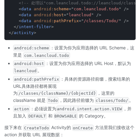
<!-- 处理以"com.leancloud.todo://leancloud/class
<
data
android:
scheme
=
"
com.leancloud.todo
"
/>
<
data
android:
host
=
"
leancloud
"
/>
<
data
android:
pathPrefix
=
"
/classes/Todo/
"
/>
</
intent-filter
>
</
activity
>
：设置为你为应用选择的 URL Scheme，这
android:scheme
里是
com.leancloud.todo
：设置为你为应用选择的 URL Host，默认为
android:host
。
leancloud
：具体的资源路径前缀，搜索结果的
android:pathPrefix
URL具体路径都将展现
为
，这里的
/classes/{className}/{objectId}
className 就是
，因此路径前缀为
。
Todo
classes/Todo/
：必须设置为
，并
action
android.intent.action.VIEW
且加入
和
的 Category。
DEFAULT
BROWSABLE
接下来在
Activity的
方法里我们接收这个
CreateTodo
onCreate
action 并获取 URL 展现数据：