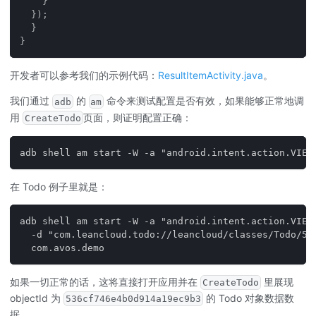
}
}
)
;
}
}
开发者可以参考我们的示例代码：
ResultItemActivity.java
。
我们通过
的
命令来测试配置是否有效，如果能够正常地调
adb
am
用
页面，则证明配置正确：
CreateTodo
adb shell am start -W -a "android.intent.action.VIEW
在 Todo 例子里就是：
adb shell am start -W -a "android.intent.action.VIEW
  -d "com.leancloud.todo://leancloud/classes/Todo/53
  com.avos.demo
如果一切正常的话，这将直接打开应用并在
里展现
CreateTodo
objectId 为
的 Todo 对象数据数
536cf746e4b0d914a19ec9b3
据。