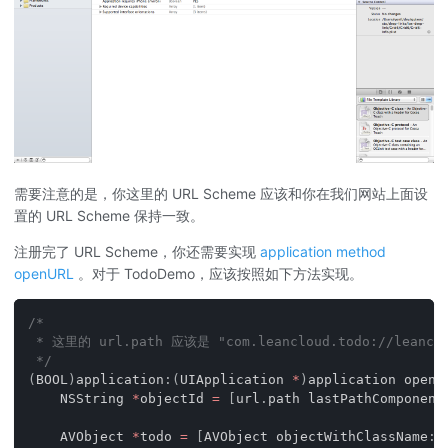
需要注意的是，你这里的 URL Scheme 应该和你在我们网站上面设
置的 URL Scheme 保持一致。
注册完了 URL Scheme，你还需要实现
application method
openURL
。对于 TodoDemo，应该按照如下方法实现。
/*
 * 这里的 url.path 应该是 "com.leancloud.todo://leanclou
 */
(
BOOL
)
application
:
(
UIApplication 
*
)
application openU
    NSString 
*
objectId 
=
[
url
.
path lastPathComponent
    AVObject 
*
todo 
=
[
AVObject objectWithClassName
:
@