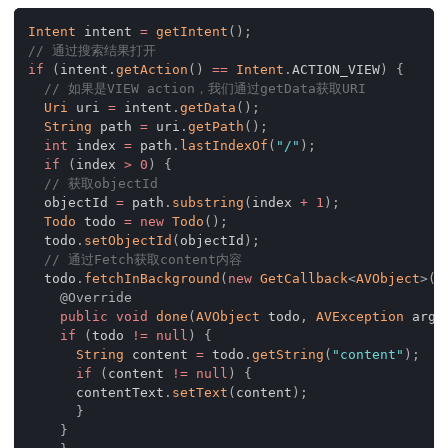
Intent
 intent 
=
getIntent
(
)
;
// 通过搜索结果打开
if
(
intent
.
getAction
(
)
==
Intent
.
ACTION_VIEW
)
{
// 如果是VIEW action，我们通过getData获取URI
Uri
 uri 
=
 intent
.
getData
(
)
;
String
 path 
=
 uri
.
getPath
(
)
;
int
 index 
=
 path
.
lastIndexOf
(
"/"
)
;
if
(
index 
>
0
)
{
// 获取objectId
  objectId 
=
 path
.
substring
(
index 
+
1
)
;
Todo
 todo 
=
new
Todo
(
)
;
  todo
.
setObjectId
(
objectId
)
;
// 通过Fetch获取content内容
  todo
.
fetchInBackground
(
new
GetCallback
<
AVObject
>
(
)
@Override
public
void
done
(
AVObject
 todo
,
AVException
 arg1
if
(
todo 
!=
null
)
{
String
 content 
=
 todo
.
getString
(
"content"
)
;
if
(
content 
!=
null
)
{
      contentText
.
setText
(
content
)
;
}
}